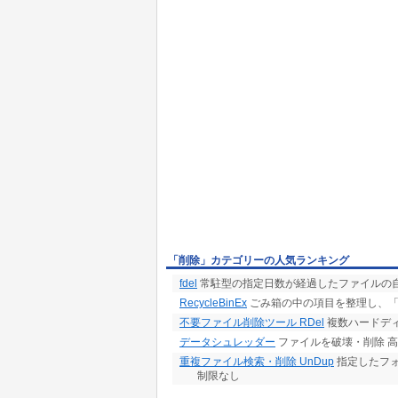
「削除」カテゴリーの人気ランキング
fdel
常駐型の指定日数が経過したファイルの
RecycleBinEx
ごみ箱の中の項目を整理し、「
不要ファイル削除ツール RDel
複数ハードデ
データシュレッダー
ファイルを破壊・削除 
重複ファイル検索・削除 UnDup
指定したフォ
制限なし