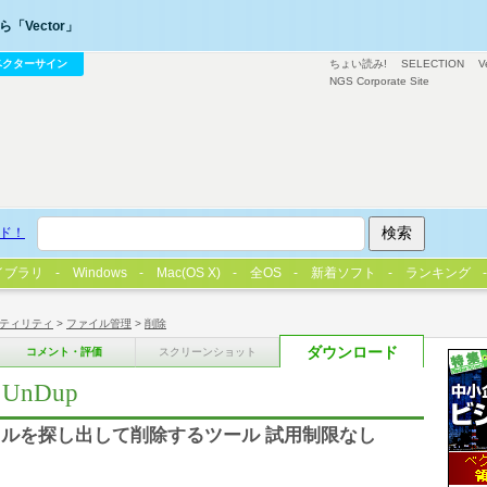
「Vector」
ベクターサイン
ちょい読み!
SELECTION
V
NGS Corporate Site
ド！
イブラリ
Windows
Mac(OS X)
全OS
新着ソフト
ランキング
ティリティ
>
ファイル管理
>
削除
ダウンロード
コメント・評価
スクリーンショット
nDup
ルを探し出して削除するツール 試用制限なし