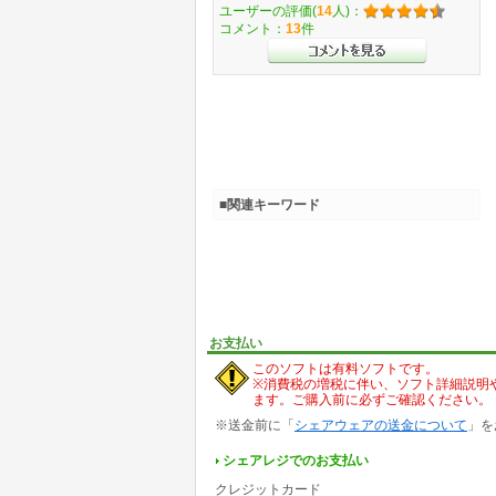
ユーザーの評価(
14
人)：
コメント：
13
件
■関連キーワード
お支払い
このソフトは有料ソフトです。
※消費税の増税に伴い、ソフト詳細説明
ます。ご購入前に必ずご確認ください。
※送金前に「
シェアウェアの送金について
」を
シェアレジでのお支払い
クレジットカード