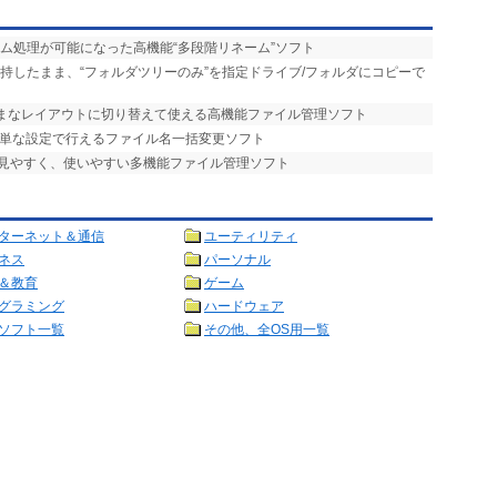
ーム処理が可能になった高機能“多段階リネーム”ソフト
維持したまま、“フォルダツリーのみ”を指定ドライブ/フォルダにコピーで
まざまなレイアウトに切り替えて使える高機能ファイル管理ソフト
簡単な設定で行えるファイル名一括変更ソフト
で見やすく、使いやすい多機能ファイル管理ソフト
ターネット＆通信
ユーティリティ
ネス
パーソナル
＆教育
ゲーム
グラミング
ハードウェア
ソフト一覧
その他、全OS用一覧