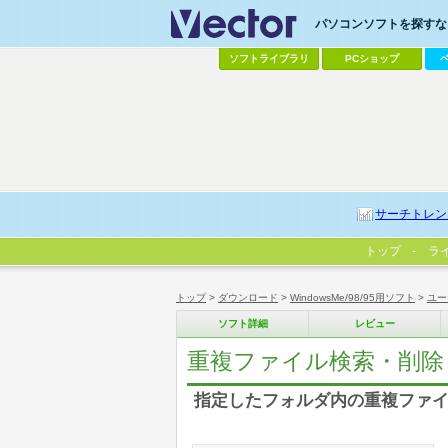
パソコンソフトを探すなら
ソフトライブラリ
PCショップ
サーチトレン
トップ
ラ
トップ
>
ダウンロード
>
WindowsMe/98/95用ソフト
>
ユー
ソフト詳細
レビュー
重複ファイル検索・削除 U
指定したフォルダ内の重複ファイ