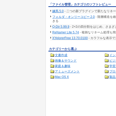
「ファイル管理」カテゴリのソフトレビュー
練馬 5.0
- 二つの新プラグインで新たなリネ
フォルダ・オンリーコピー 2.0
- 階層構造を
きる
Q-Dir 5.99.9
- 2×2の四分割をはじめ、さ
ReNamer Lite 5.74
- 複雑なリネーム処理も
XYplorerFree 13.70.0100
- カラフルな表示
カテゴリーから選ぶ
文書作成
イン
画像＆サウンド
ビジ
家庭＆趣味
学習
アミューズメント
プロ
Mac OS X
製品