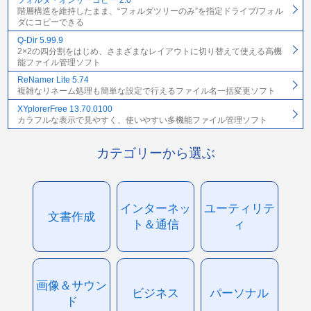
フォルダ・オンリーコピー 2.0
階層構造を維持したまま、“フォルダツリーのみ”を指定ドライブ/フォル
ダにコピーできる
Q-Dir 5.99.9
2×2の四分割をはじめ、さまざまなレイアウトに切り替えて使える高機
能ファイル管理ソフト
ReNamer Lite 5.74
複雑なリネーム処理も簡単な設定で行えるファイル名一括変更ソフト
XYplorerFree 13.70.0100
カラフルな表示で見やすく、使いやすい多機能ファイル管理ソフト
カテゴリーから選ぶ
インターネッ
ユーティリテ
文書作成
ト＆通信
ィ
画像＆サウン
ビジネス
パーソナル
ド