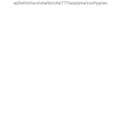
arj/bel/ish/ace/uha/bix/ufa/777/wzp/pma/zoo/hyp/arc