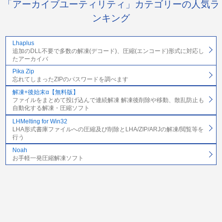
「アーカイブユーティリティ」カテゴリーの人気ラ
ンキング
Lhaplus
追加のDLL不要で多数の解凍(デコード)、圧縮(エンコード)形式に対応し
たアーカイバ
Pika Zip
忘れてしまったZIPのパスワードを調べます
解凍+後始末α【無料版】
ファイルをまとめて投げ込んで連続解凍 解凍後削除や移動、散乱防止も
自動化する解凍・圧縮ソフト
LHMelting for Win32
LHA形式書庫ファイルへの圧縮及び削除とLHA/ZIP/ARJの解凍/閲覧等を
行う
Noah
お手軽一発圧縮解凍ソフト