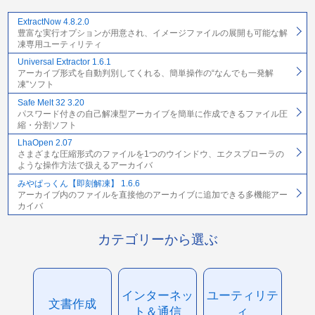
ExtractNow 4.8.2.0
豊富な実行オプションが用意され、イメージファイルの展開も可能な解
凍専用ユーティリティ
Universal Extractor 1.6.1
アーカイブ形式を自動判別してくれる、簡単操作の“なんでも一発解
凍”ソフト
Safe Melt 32 3.20
パスワード付きの自己解凍型アーカイブを簡単に作成できるファイル圧
縮・分割ソフト
LhaOpen 2.07
さまざまな圧縮形式のファイルを1つのウインドウ、エクスプローラの
ような操作方法で扱えるアーカイバ
みやぱっくん【即刻解凍】 1.6.6
アーカイブ内のファイルを直接他のアーカイブに追加できる多機能アー
カイバ
カテゴリーから選ぶ
インターネッ
ユーティリテ
文書作成
ト＆通信
ィ