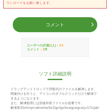
ウンロードをお願い致します。
コメント
ユーザーの評価(
人)：
1
3.5
コメント：
件
1
ソフト詳細説明
ドラッグアンドドロップで28形式のファイルを解凍します。
関連付けを行うと、アイコンのダブルクリックだけで解凍で
きるようになります。
また、解凍処理には別途外部ファイルが必要です。
解凍形式lzh/zip/cab/rar/tar/bz2/gz/tgz/bza/gza/gca/yz1/7z/jak/