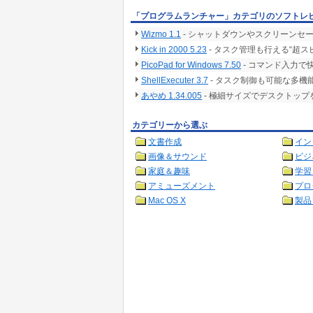
「プログラムランチャー」カテゴリのソフトレ
Wizmo 1.1
- シャットダウンやスクリーンセ
Kick in 2000 5.23
- タスク管理も行える“超
PicoPad for Windows 7.50
- コマンド入力
ShellExecuter 3.7
- タスク制御も可能な多機
あやめ 1.34.005
- 極細サイズでデスクトッ
カテゴリーから選ぶ
文書作成
イン
画像＆サウンド
ビジ
家庭＆趣味
学習
アミューズメント
プロ
Mac OS X
製品