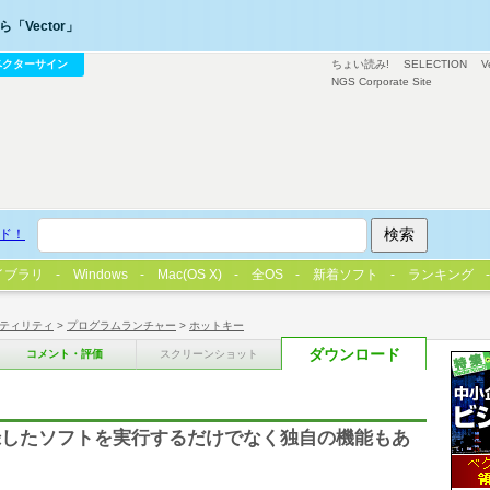
「Vector」
ベクターサイン
ちょい読み!
SELECTION
V
NGS Corporate Site
ド！
イブラリ
Windows
Mac(OS X)
全OS
新着ソフト
ランキング
ティリティ
>
プログラムランチャー
>
ホットキー
ダウンロード
コメント・評価
スクリーンショット
録したソフトを実行するだけでなく独自の機能もあ