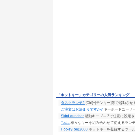
「ホットキー」カテゴリーの人気ランキング
タスクランチ2
[Ctrl]+[テンキー]等で起動
ご注文はお決まりですか?
キーボードユーザ
SkinLauncher
起動キー+A～Zで任意に設定
Tecla
様々なキーを組み合わせて使えるラン
HotkeyReg2000
ホットキーを登録するツー