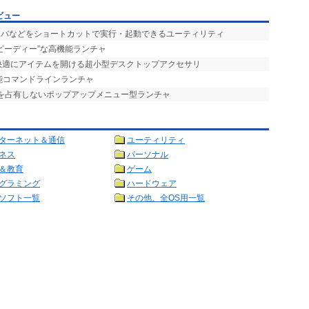
ビュー
ーバなどをショートカットで実行・起動できるユーティリティ
スピーディー”な高機能ランチャ
で快適にアイテムを開ける超小型デスクトップアクセサリ
能コマンドラインランチャ
プを占有しないポップアップメニュー型ランチャ
ターネット＆通信
ユーティリティ
ネス
パーソナル
＆教育
ゲーム
グラミング
ハードウェア
ソフト一覧
その他、全OS用一覧