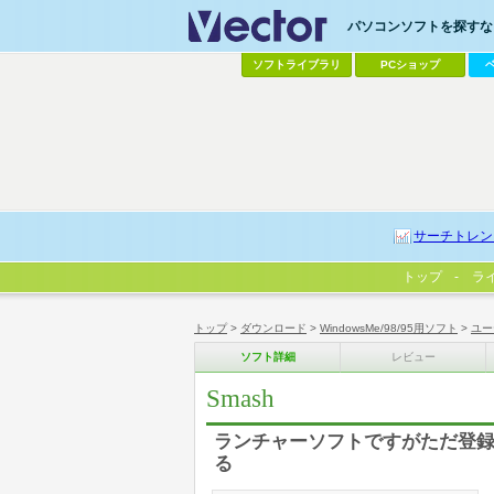
パソコンソフトを探すなら
ソフトライブラリ
PCショップ
サーチトレン
トップ
ラ
トップ
>
ダウンロード
>
WindowsMe/98/95用ソフト
>
ユー
ソフト詳細
レビュー
Smash
ランチャーソフトですがただ登
る