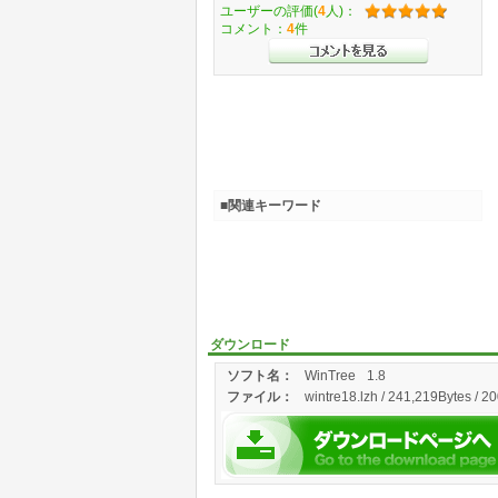
ユーザーの評価(
4
人)：
コメント：
4
件
■関連キーワード
ダウンロード
ソフト名：
WinTree
1.8
ファイル：
wintre18.lzh / 241,219Bytes / 2