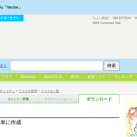
「Vector」
ベクターサイン
ちょい読み!
SELECTION
V
NGS Corporate Site
ド！
イブラリ
Windows
Mac(OS X)
全OS
新着ソフト
ランキング
ティリティ
>
ファイル管理
>
ファイル一覧
ダウンロード
コメント・評価
スクリーンショット
簡単に作成