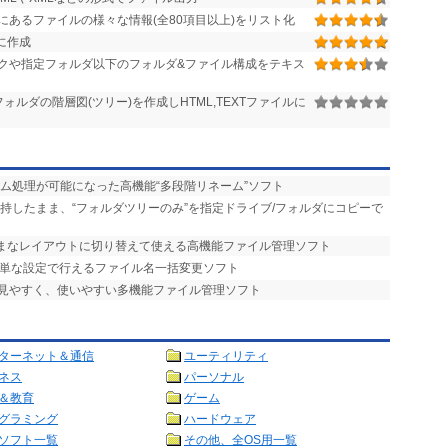
あるファイルの様々な情報(全80項目以上)をリスト化
に作成
クや指定フォルダ以下のフォルダ&ファイル構成をテキス
など、フォルダの階層図(ツリー)を作成しHTML,TEXTファイルに
ーム処理が可能になった高機能“多段階リネーム”ソフト
維持したまま、“フォルダツリーのみ”を指定ドライブ/フォルダにコピーで
まざまなレイアウトに切り替えて使える高機能ファイル管理ソフト
簡単な設定で行えるファイル名一括変更ソフト
で見やすく、使いやすい多機能ファイル管理ソフト
ターネット＆通信
ユーティリティ
ネス
パーソナル
＆教育
ゲーム
グラミング
ハードウェア
ソフト一覧
その他、全OS用一覧