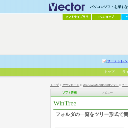
パソコンソフトを探すなら
ソフトライブラリ
PCショップ
サーチトレン
トップ
ラ
トップ
>
ダウンロード
>
WindowsMe/98/95用ソフト
>
ユー
ソフト詳細
レビュー
WinTree
フォルダの一覧をツリー形式で