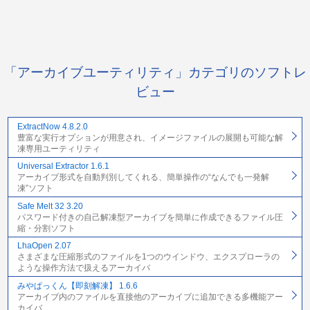
「アーカイブユーティリティ」カテゴリのソフトレ
ビュー
ExtractNow 4.8.2.0
豊富な実行オプションが用意され、イメージファイルの展開も可能な解
凍専用ユーティリティ
Universal Extractor 1.6.1
アーカイブ形式を自動判別してくれる、簡単操作の“なんでも一発解
凍”ソフト
Safe Melt 32 3.20
パスワード付きの自己解凍型アーカイブを簡単に作成できるファイル圧
縮・分割ソフト
LhaOpen 2.07
さまざまな圧縮形式のファイルを1つのウインドウ、エクスプローラの
ような操作方法で扱えるアーカイバ
みやぱっくん【即刻解凍】 1.6.6
アーカイブ内のファイルを直接他のアーカイブに追加できる多機能アー
カイバ