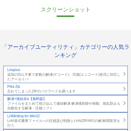
スクリーンショット
「アーカイブユーティリティ」カテゴリーの人気ラ
ンキング
Lhaplus
追加のDLL不要で多数の解凍(デコード)、圧縮(エンコード)形式に対応し
たアーカイバ
Pika Zip
忘れてしまったZIPのパスワードを調べます
解凍+後始末α【無料版】
ファイルをまとめて投げ込んで連続解凍 解凍後削除や移動、散乱防止も
自動化する解凍・圧縮ソフト
LHMelting for Win32
LHA形式書庫ファイルへの圧縮及び削除とLHA/ZIP/ARJの解凍/閲覧等を
行う