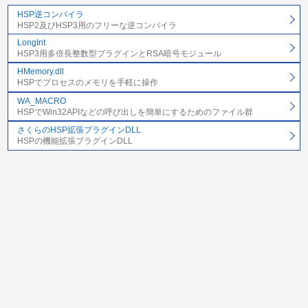
HSP逆コンパイラ
HSP2及びHSP3用のフリーな逆コンパイラ
LongInt
HSP3用多倍長整数型プラグインとRSA暗号モジュール
HMemory.dll
HSPでプロセスのメモリを手軽に操作
WA_MACRO
HSPでWin32APIなどの呼び出しを簡単にするためのファイル群
さくらのHSP拡張プラグインDLL
HSPの機能拡張プラグインDLL