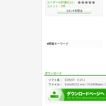
ユーザーの評価(
0
人)：
コメント：
0
件
■関連キーワード
ダウンロード
ソフト名：
EZINST
0.15.1
ファイル：
EzInst0151.exe / 70,690Bytes /