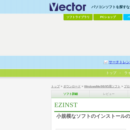
パソコンソフトを探すなら
ソフトライブラリ
PCショップ
サーチトレン
トップ
ラ
トップ
>
ダウンロード
>
WindowsMe/98/95用ソフト
>
プロ
ソフト詳細
レビュー
EZINST
小規模なソフトのインストール