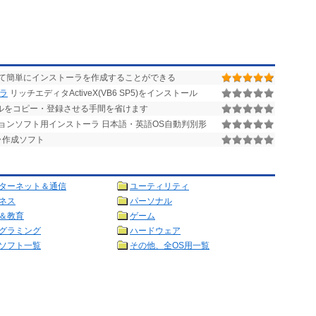
て簡単にインストーラを作成することができる
ーラ
リッチエディタActiveX(VB6 SP5)をインストール
ロールをコピー・登録させる手間を省けます
ョンソフト用インストーラ 日本語・英語OS自動判別形
ラ作成ソフト
ターネット＆通信
ユーティリティ
ネス
パーソナル
＆教育
ゲーム
グラミング
ハードウェア
ソフト一覧
その他、全OS用一覧