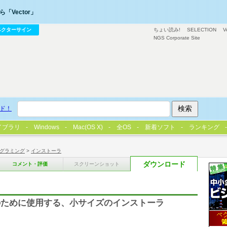
「Vector」
ベクターサイン
ちょい読み!
SELECTION
V
NGS Corporate Site
ド！
イブラリ
Windows
Mac(OS X)
全OS
新着ソフト
ランキング
グラミング
>
インストーラ
ダウンロード
コメント・評価
スクリーンショット
のために使用する、小サイズのインストーラ