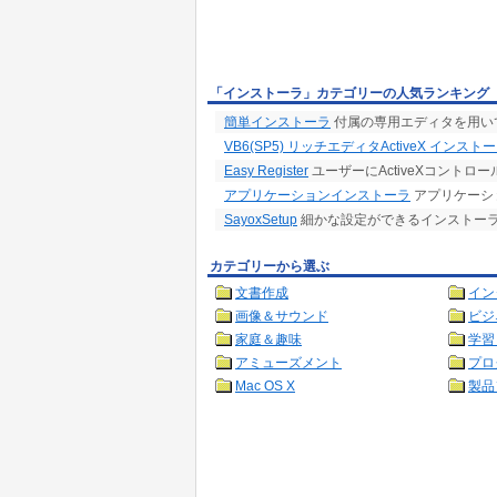
「インストーラ」カテゴリーの人気ランキング
簡単インストーラ
付属の専用エディタを用い
VB6(SP5) リッチエディタActiveX インスト
Easy Register
ユーザーにActiveXコント
アプリケーションインストーラ
アプリケーシ
SayoxSetup
細かな設定ができるインストー
カテゴリーから選ぶ
文書作成
イン
画像＆サウンド
ビジ
家庭＆趣味
学習
アミューズメント
プロ
Mac OS X
製品