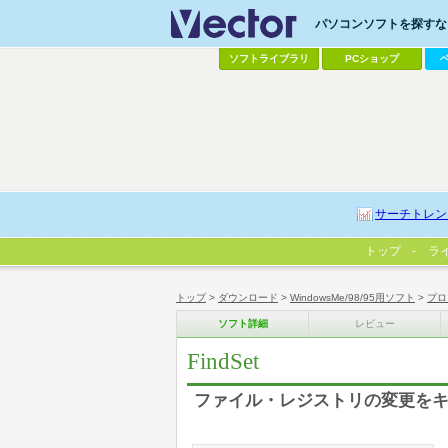
パソコンソフトを探すなら
ソフトライブラリ
PCショップ
サーチトレン
トップ
ラ
トップ
>
ダウンロード
>
WindowsMe/98/95用ソフト
>
プロ
ソフト詳細
レビュー
FindSet
ファイル・レジストリの変更を