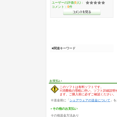
ユーザーの評価(
0
人)：
コメント：
0
件
■関連キーワード
お支払い
このソフトは有料ソフトです。
※消費税の増税に伴い、ソフト詳細説明
ます。ご購入前に必ずご確認ください。
※送金前に「
シェアウェアの送金について
」を
その他のお支払い
その他送金方法あり