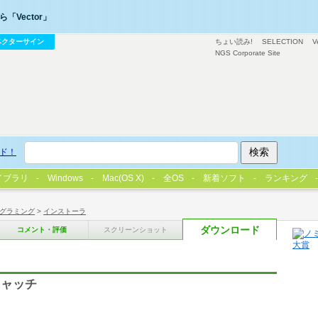
「Vector」
ベクターサイン
ちょい読み!
SELECTION
V
NGS Corporate Site
ド！
イブラリ
Windows
Mac(OS X)
全OS
新着ソフト
ランキング
グラミング
>
インストーラ
ダウンロード
コメント・評価
スクリーンショット
キャッチ