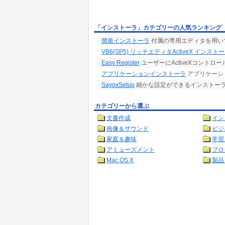
「インストーラ」カテゴリーの人気ランキング
簡単インストーラ
付属の専用エディタを用い
VB6(SP5) リッチエディタActiveX インスト
Easy Register
ユーザーにActiveXコント
アプリケーションインストーラ
アプリケーシ
SayoxSetup
細かな設定ができるインストー
カテゴリーから選ぶ
文書作成
イン
画像＆サウンド
ビジ
家庭＆趣味
学習
アミューズメント
プロ
Mac OS X
製品