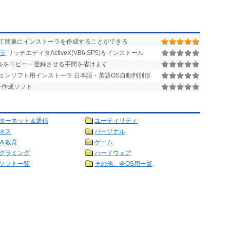
て簡単にインストーラを作成することができる
ーラ
リッチエディタActiveX(VB6 SP5)をインストール
ロールをコピー・登録させる手間を省けます
ョンソフト用インストーラ 日本語・英語OS自動判別形
ラ作成ソフト
ターネット＆通信
ユーティリティ
ネス
パーソナル
＆教育
ゲーム
グラミング
ハードウェア
ソフト一覧
その他、全OS用一覧