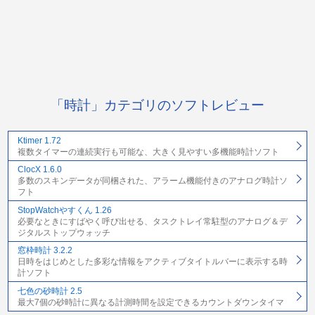
「時計」カテゴリのソフトレビュー
Ktimer 1.72
複数タイマーの連続実行も可能な、大きく見やすい多機能時計ソフト
ClocX 1.6.0
多数のスキンデータが同梱された、アラーム機能付きのアナログ時計ソ
フト
StopWatchやすくん 1.26
必要なときにすばやく呼び出せる、タスクトレイ常駐型のアナログ＆デ
ジタルストップウォッチ
窓枠時計 3.2.2
日時をはじめとした多彩な情報をアクティブタイトルバーに表示する時
計ソフト
七色の砂時計 2.5
最大7個の砂時計に異なる計測時間を設定できるカウントダウンタイマ