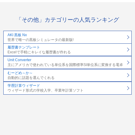
「その他」カテゴリーの人気ランキング
AKI 黒板 Nx
世界で唯一の黒板シミュレータの最新版!
履歴書テンプレート
Excelで手軽にキレイな履歴書が作れる
Unit Converter
主にアメリカで使われている単位系を国際標準SI単位系に変換する電卓
むーどめ～か～
自動的に話題を選んでくれる
学歴計算ウィザード
ウィザード形式の学校入学、卒業年計算ソフト