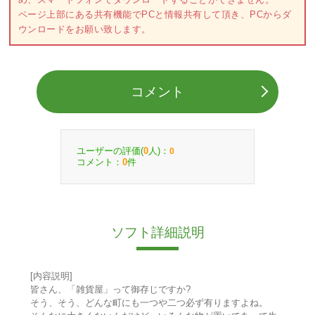
ページ上部にある共有機能でPCと情報共有して頂き、PCからダ
ウンロードをお願い致します。
コメント
ユーザーの評価(
人)：
0
0
コメント：
件
0
ソフト詳細説明
[内容説明]
皆さん、「雑貨屋」って御存じですか?
そう、そう、どんな町にも一つや二つ必ず有りますよね。