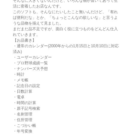
そんなに大きくないんだけど、いろんな物が置いてあって生
活に密着したお店なんです。
このソフトも、そんなにたいしたこと無いんだけど、「有れ
ば便利だな」とか、「ちょっとこんなの欲しいな」と言うよ
うな品物を揃えて見ました。
まだまだ品不足ですが、面白く役に立つものをどんどん仕入
れていきます。
【お品書き】
・通常のカレンダー(2000年からの1月15日と10月10日に対応
済み)
・ユーザーカレンダー
・プロ野球成績一覧
・ナンバーズ大予想
・時計
・メモ帳
・記念日の設定
・日数計算
・電卓
・時間の計算
・原子記号検索
・名刺管理
・住所管理
・こづかい帳
・年号変換