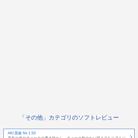
「その他」カテゴリのソフトレビュー
AKI 黒板 Nx 1.50
黒板の色やチョークの書き味から、チョーク粉のたい積までをリアルに