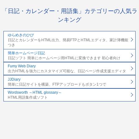
「日記・カレンダー・用語集」カテゴリーの人気ラ
ンキング
ゆらめきのひび
日記とカレンダーをHTML出力、簡易FTPとHTMLエディタ、家計簿機能
つき
簡単ホームページ日記
日記ソフト 簡単にホームページ用HTMLに変換できます 初心者向け
Fumy Web Diary
出力HTMLを強力にカスタマイズ可能な、日記ページ作成支援エディタ
JJDiary
簡単に日記サイトを構築、FTPアップロードもボタン1つで
Wordsworth ～HTML glossary～
HTML用語集作成ソフト