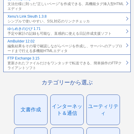
文法仕様に則った“正しいページ”を作成できる、高機能タグ挿入型HTML
エディタ
Xenu's Link Sleuth 1.3.8
シンプルで使いやすい、SSL対応のリンクチェッカ
ゆらめきのひび 1.71
予定や家計の記録も可能な、直感的に使える日記作成支援ソフト
AmBuilder 12.02
編集結果をその場で確認しながらページを作成し、サーバへのアップロ
ードまで行える多機能HTMLエディタ
FTP Exchange 3.15
更新されたファイルだけをワンタッチで転送できる、簡単操作のFTPク
ライアントソフト
カテゴリーから選ぶ
インターネッ
ユーティリテ
文書作成
ト＆通信
ィ