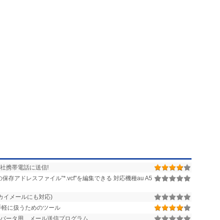
社携帯電話に送信!
保存アドレスファイル"*.vcf"を編集できる 対応機種au A5
カイメールにも対応)
を手軽に扱うためのツール
バータ用、メール送信プログラム