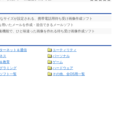
適なサイズが設定される、携帯電話用待ち受け画像作成ソフト
字”を用いたメールを作成・送信できるメールソフト
編集機能で、ひと味違った画像を作れる待ち受け画像作成ソフト
ターネット＆通信
ユーティリティ
ネス
パーソナル
＆教育
ゲーム
グラミング
ハードウェア
ソフト一覧
その他、全OS用一覧