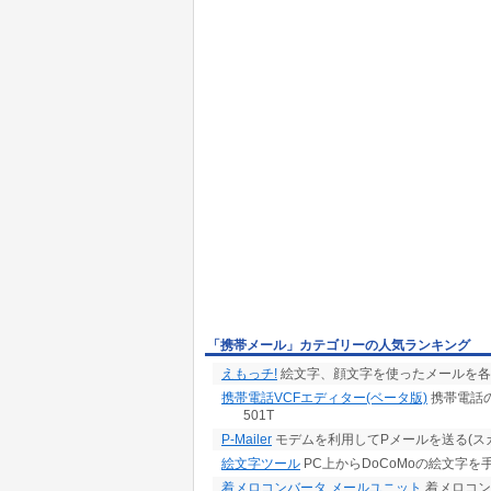
「携帯メール」カテゴリーの人気ランキング
えもっチ!
絵文字、顔文字を使ったメールを各
携帯電話VCFエディター(ベータ版)
携帯電話の
501T
P-Mailer
モデムを利用してPメールを送る(ス
絵文字ツール
PC上からDoCoMoの絵文字
着メロコンバータ メールユニット
着メロコン