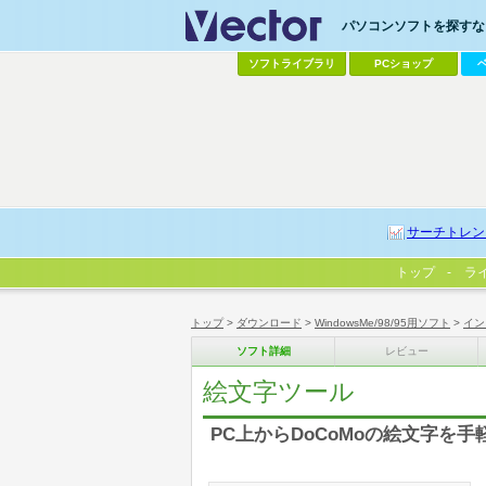
パソコンソフトを探すなら
ソフトライブラリ
PCショップ
サーチトレン
トップ
ラ
トップ
>
ダウンロード
>
WindowsMe/98/95用ソフト
>
イン
ソフト詳細
レビュー
絵文字ツール
PC上からDoCoMoの絵文字を