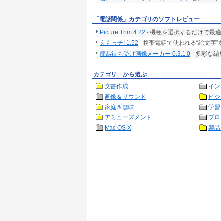
「電話関係」カテゴリのソフトレビュー
Picture Trim 4.22
- 機種を選択するだけで最
えもっチ! 1.52
- 携帯電話で使われる“絵文
簡易待ち受け画像メーカー 0.3.1.0
- 多彩な
カテゴリーから選ぶ
文書作成
イン
画像＆サウンド
ビジ
家庭＆趣味
学習
アミューズメント
プロ
Mac OS X
製品