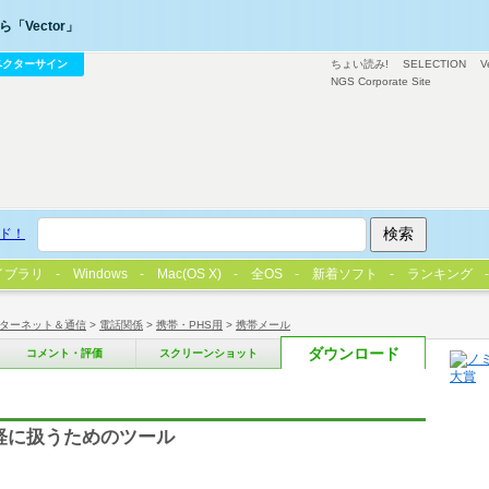
「Vector」
ベクターサイン
ちょい読み!
SELECTION
V
NGS Corporate Site
ド！
イブラリ
Windows
Mac(OS X)
全OS
新着ソフト
ランキング
ターネット＆通信
>
電話関係
>
携帯・PHS用
>
携帯メール
ダウンロード
コメント・評価
スクリーンショット
手軽に扱うためのツール