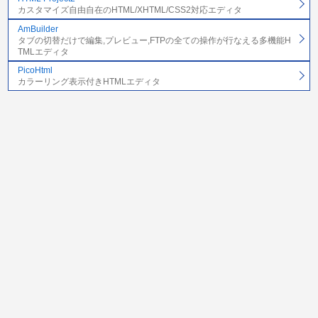
カスタマイズ自由自在のHTML/XHTML/CSS2対応エディタ
AmBuilder
タブの切替だけで編集,プレビュー,FTPの全ての操作が行なえる多機能H
TMLエディタ
PicoHtml
カラーリング表示付きHTMLエディタ