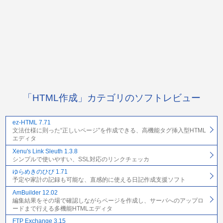
「HTML作成」カテゴリのソフトレビュー
ez-HTML 7.71
文法仕様に則った“正しいページ”を作成できる、高機能タグ挿入型HTML
エディタ
Xenu's Link Sleuth 1.3.8
シンプルで使いやすい、SSL対応のリンクチェッカ
ゆらめきのひび 1.71
予定や家計の記録も可能な、直感的に使える日記作成支援ソフト
AmBuilder 12.02
編集結果をその場で確認しながらページを作成し、サーバへのアップロ
ードまで行える多機能HTMLエディタ
FTP Exchange 3.15