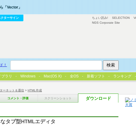
「Vector」
ベクターサイン
ちょい読み!
SELECTION
V
NGS Corporate Site
ド！
イブラリ
Windows
Mac(OS X)
全OS
新着ソフト
ランキング
ターネット＆通信
>
HTML作成
ダウンロード
コメント・評価
スクリーンショット
なタブ型HTMLエディタ