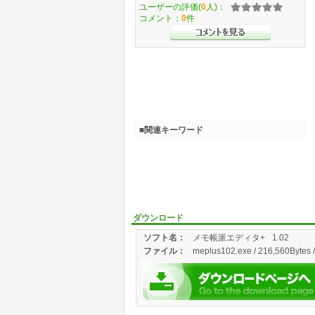
ユーザーの評価(
0
人)：
コメント：
0
件
■関連キーワード
ダウンロード
ソフト名：
メモ帳派エディタ+
1.02
ファイル：
meplus102.exe / 216,560Bytes 