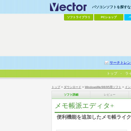
パソコンソフトを探すなら
ソフトライブラリ
PCショップ
サーチトレン
トップ
ラ
トップ
>
ダウンロード
>
WindowsMe/98/95用ソフト
>
イン
ソフト詳細
レビュー
メモ帳派エディタ+
便利機能を追加したメモ帳ライク