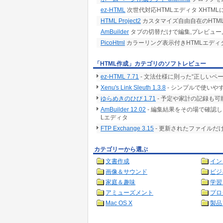
ez-HTML
次世代対応HTMLエディタ XHTM
HTML Project2
カスタマイズ自由自在のHTML/
AmBuilder
タブの切替だけで編集,プレビュー,
PicoHtml
カラーリング表示付きHTMLエディ
「HTML作成」カテゴリのソフトレビュー
ez-HTML 7.71
- 文法仕様に則った“正しいペ
Xenu's Link Sleuth 1.3.8
- シンプルで使いや
ゆらめきのひび 1.71
- 予定や家計の記録も
AmBuilder 12.02
- 編集結果をその場で確認
Lエディタ
FTP Exchange 3.15
- 更新されたファイルだ
カテゴリーから選ぶ
文書作成
イン
画像＆サウンド
ビジ
家庭＆趣味
学習
アミューズメント
プロ
Mac OS X
製品