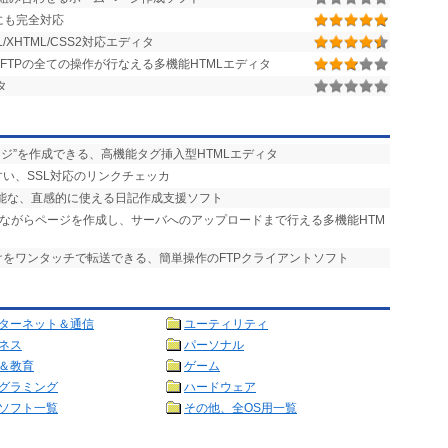
Lにも完全対応
XHTML/CSS2対応エディタ
FTPの全ての操作が行なえる多機能HTMLエディタ
タ
ージ”を作成できる、高機能タグ挿入型HTMLエディタ
すい、SSL対応のリンクチェッカ
可能な、直感的に使える日記作成支援ソフト
しながらページを作成し、サーバへのアップロードまで行える多機能HTM
けをワンタッチで転送できる、簡単操作のFTPクライアントソフト
ターネット＆通信
ユーティリティ
ネス
パーソナル
＆教育
ゲーム
グラミング
ハードウェア
ソフト一覧
その他、全OS用一覧