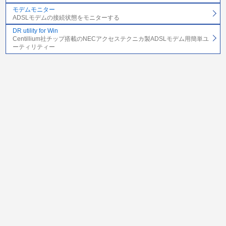
モデムモニター
ADSLモデムの接続状態をモニターする
DR utility for Win
Centillium社チップ搭載のNECアクセステクニカ製ADSLモデム用簡単ユ
ーティリティー