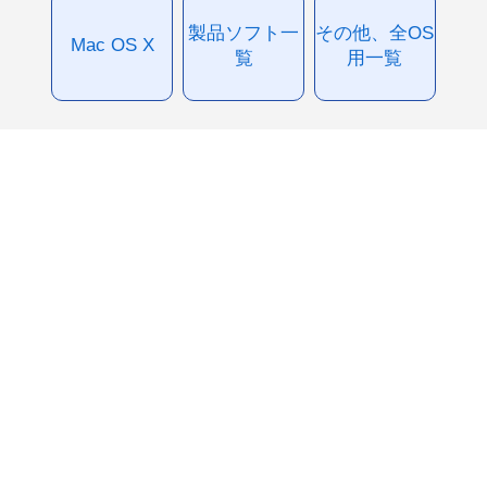
製品ソフト一
その他、全OS
Mac OS X
覧
用一覧