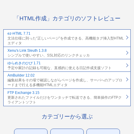
「HTML作成」カテゴリのソフトレビュー
ez-HTML 7.71
文法仕様に則った“正しいページ”を作成できる、高機能タグ挿入型HTML
エディタ
Xenu's Link Sleuth 1.3.8
シンプルで使いやすい、SSL対応のリンクチェッカ
ゆらめきのひび 1.71
予定や家計の記録も可能な、直感的に使える日記作成支援ソフト
AmBuilder 12.02
編集結果をその場で確認しながらページを作成し、サーバへのアップロ
ードまで行える多機能HTMLエディタ
FTP Exchange 3.15
更新されたファイルだけをワンタッチで転送できる、簡単操作のFTPク
ライアントソフト
カテゴリーから選ぶ