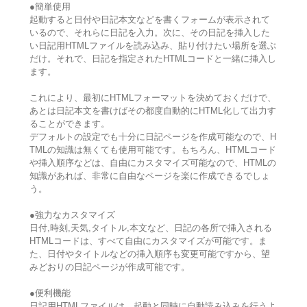
●簡単使用
起動すると日付や日記本文などを書くフォームが表示されて
いるので、それらに日記を入力。次に、その日記を挿入した
い日記用HTMLファイルを読み込み、貼り付けたい場所を選ぶ
だけ。それで、日記を指定されたHTMLコードと一緒に挿入し
ます。
これにより、最初にHTMLフォーマットを決めておくだけで、
あとは日記本文を書けばその都度自動的にHTML化して出力す
ることができます。
デフォルトの設定でも十分に日記ページを作成可能なので、H
TMLの知識は無くても使用可能です。もちろん、HTMLコード
や挿入順序などは、自由にカスタマイズ可能なので、HTMLの
知識があれば、非常に自由なページを楽に作成できるでしょ
う。
●強力なカスタマイズ
日付,時刻,天気,タイトル,本文など、日記の各所で挿入される
HTMLコードは、すべて自由にカスタマイズが可能です。ま
た、日付やタイトルなどの挿入順序も変更可能ですから、望
みどおりの日記ページが作成可能です。
●便利機能
日記用HTMLファイルは、起動と同時に自動読み込みを行うよ