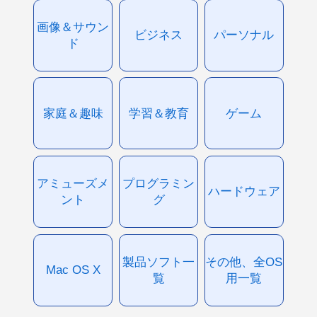
画像＆サウン
ビジネス
パーソナル
ド
家庭＆趣味
学習＆教育
ゲーム
アミューズメ
プログラミン
ハードウェア
ント
グ
製品ソフト一
その他、全OS
Mac OS X
覧
用一覧