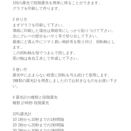
1回の露光で段階露光を簡単に得ることができます。
グラフを印刷して作ります。
2 作り方
まずグラフを印刷して下さい。
薄紙に印刷した場合は厚紙等にしっかり貼りつけて下さい。
次にグレーの部分をハサミ等で切り出して下さい。
最後にど真ん中にツマミ易い画鋲等を取り付け、回転軸とし
ます。
この回転軸を指でつまんで回します。
受け軸は各自工夫して作成して下さい。
3 使い方
露光中に止まらない程度に回転を与え続けて使用します。
3種類の露光計を用意しましたのでお好きなものをお使い下さ
い。
4 露光計の種類と段階露光
種類 計時秒 段階露光
10%露光計
10 1秒から10秒までの1秒間隔
20 2秒から20秒までの2秒間隔
30 3秒から30秒までの3秒間隔