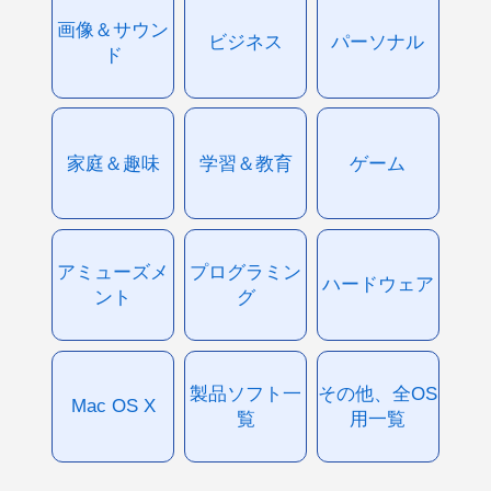
画像＆サウン
ビジネス
パーソナル
ド
家庭＆趣味
学習＆教育
ゲーム
アミューズメ
プログラミン
ハードウェア
ント
グ
製品ソフト一
その他、全OS
Mac OS X
覧
用一覧