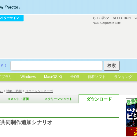
「Vector」
ベクターサイン
ちょい読み!
SELECTION
V
NGS Corporate Site
ド！
イブラリ
Windows
Mac(OS X)
全OS
新着ソフト
ランキング
ム
>
戦略・戦術
>
ファーレントゥーガ
ダウンロード
コメント・評価
スクリーンショット
ガ共同制作追加シナリオ