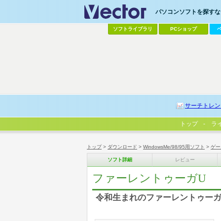
パソコンソフトを探すなら
ソフトライブラリ
PCショップ
サーチトレン
トップ
ラ
トップ
>
ダウンロード
>
WindowsMe/98/95用ソフト
>
ゲー
ソフト詳細
レビュー
ファーレントゥーガU
令和生まれのファーレントゥー