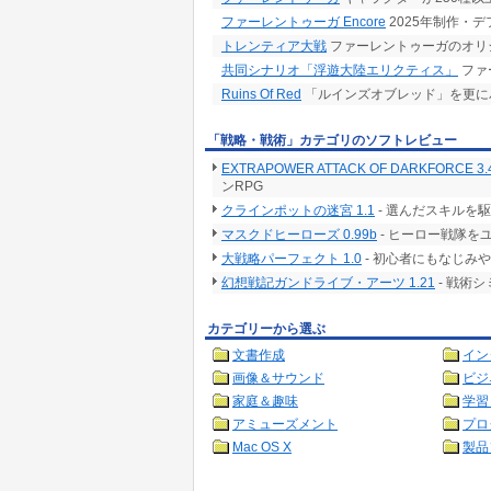
ファーレントゥーガ Encore
2025年制作・
トレンティア大戦
ファーレントゥーガのオリ
共同シナリオ「浮遊大陸エリクティス」
ファ
Ruins Of Red
「ルインズオブレッド」を更に
「戦略・戦術」カテゴリのソフトレビュー
EXTRAPOWER ATTACK OF DARKFORCE 3.
ンRPG
クラインポットの迷宮 1.1
- 選んだスキルを
マスクドヒーローズ 0.99b
- ヒーロー戦隊
大戦略パーフェクト 1.0
- 初心者にもなじみ
幻想戦記ガンドライブ・アーツ 1.21
- 戦術
カテゴリーから選ぶ
文書作成
イン
画像＆サウンド
ビジ
家庭＆趣味
学習
アミューズメント
プロ
Mac OS X
製品