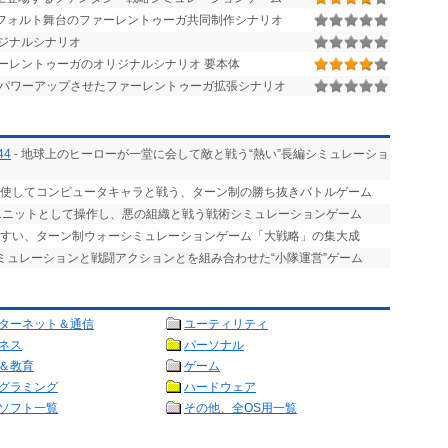
デフォルト舞台のファーレントゥーガ共同制作シナリオ
ジナルシナリオ
ーレントゥーガのオリジナルシナリオ 要本体
パワーアップさせたファーレントゥーガ拡張シナリオ
44
- 地球上のヒーローが一堂に会して敵と戦う“熱い”長編シミュレーショ
駆使してコンピュータキャラと戦う、ターン制の勝ち抜きバトルゲーム
をユニットとして操作し、悪の組織と戦う戦術シミュレーションゲーム
やすい、ターン制ウォーシミュレーションゲーム「大戦略」の集大成
シミュレーションと戦闘アクションとを組み合わせた“小隊運営”ゲーム
ターネット＆通信
ユーティリティ
ネス
パーソナル
＆教育
ゲーム
グラミング
ハードウェア
ソフト一覧
その他、全OS用一覧