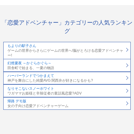
「恋愛アドベンチャー」カテゴリーの人気ランキン
グ
もよりの駅子さん
ゲームの世界からさらにゲームの世界へ!脳がとろける恋愛アドベンチャ
ー!
幻燈夏夜 ～かぐらかぐら～
田舎町で始まる、一夏の物語
ハーバーランドでつかまえて
神戸を舞台にした純愛AVG 関西弁が好きになるかも?
なりそこないスノーホワイト
ワガママお姫様と辛辣従者の童話風恋愛?ADV
帰路 デモ版
女の子向け恋愛アドベンチャーゲーム