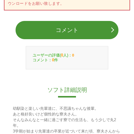
ウンロードをお願い致します。
コメント
ユーザーの評価(
人)：
0
0
コメント：
件
0
ソフト詳細説明
幼馴染と楽しい先輩達に、不思議ちゃんな後輩。
あと格好良いけど個性的な寮夫さん。
そんなみんなと一緒に過ごす寮での生活も、もう少しで丸2
年。
3学期が始まり先輩達の卒業が近づいて来た頃、寮夫さんから