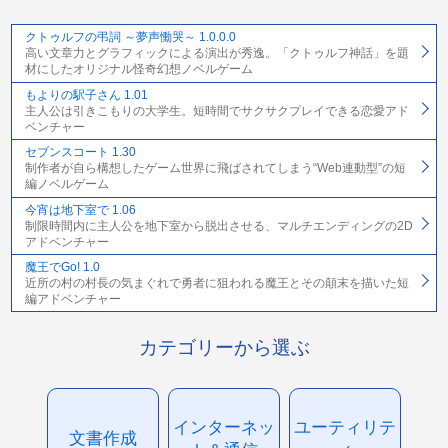
クトゥルフの弔詞 ～夢声慟哭～ 1.0.0.0
高い文章力とグラフィックによる演出が秀逸。「クトゥルフ神話」を題
材にしたオリジナル怪奇幻想ノベルゲーム
もよりの駅子さん 1.01
主人公は引きこもりの大学生。短時間でサクサクプレイできる恋愛アド
ベンチャー
セブンスコート 1.30
制作者が自ら構想したゲーム世界に飛ばされてしまう“Web連動型”の短
編ノベルゲーム
今宵は地下室で 1.06
制限時間内に主人公を地下室から脱出させる、マルチエンディングの2D
アドベンチャー
魔王でGo! 1.0
近所の村の村長の気まぐれで勇者に狙われる魔王とその顛末を描いた短
編アドベンチャー
カテゴリーから選ぶ
インターネッ
ユーティリテ
文書作成