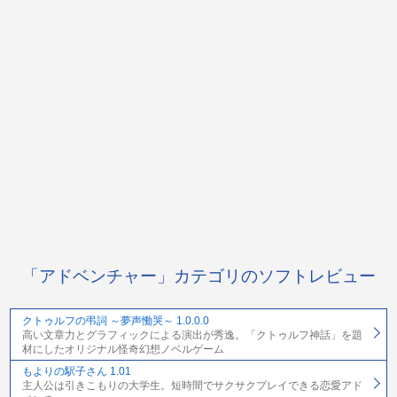
「アドベンチャー」カテゴリのソフトレビュー
クトゥルフの弔詞 ～夢声慟哭～ 1.0.0.0
高い文章力とグラフィックによる演出が秀逸。「クトゥルフ神話」を題
材にしたオリジナル怪奇幻想ノベルゲーム
もよりの駅子さん 1.01
主人公は引きこもりの大学生。短時間でサクサクプレイできる恋愛アド