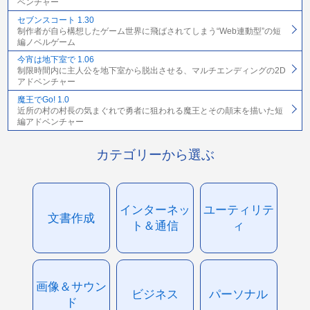
ベンチャー
セブンスコート 1.30
制作者が自ら構想したゲーム世界に飛ばされてしまう“Web連動型”の短
編ノベルゲーム
今宵は地下室で 1.06
制限時間内に主人公を地下室から脱出させる、マルチエンディングの2D
アドベンチャー
魔王でGo! 1.0
近所の村の村長の気まぐれで勇者に狙われる魔王とその顛末を描いた短
編アドベンチャー
カテゴリーから選ぶ
インターネッ
ユーティリテ
文書作成
ト＆通信
ィ
画像＆サウン
ビジネス
パーソナル
ド