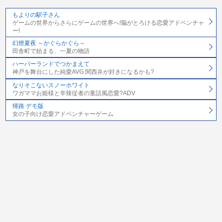
もよりの駅子さん
ゲームの世界からさらにゲームの世界へ!脳がとろける恋愛アドベンチャ
ー!
幻燈夏夜 ～かぐらかぐら～
田舎町で始まる、一夏の物語
ハーバーランドでつかまえて
神戸を舞台にした純愛AVG 関西弁が好きになるかも?
なりそこないスノーホワイト
ワガママお姫様と辛辣従者の童話風恋愛?ADV
帰路 デモ版
女の子向け恋愛アドベンチャーゲーム