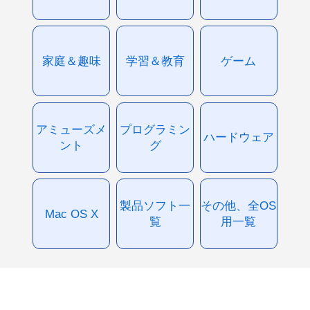
家庭＆趣味
学習＆教育
ゲーム
アミューズメ
プログラミン
ハードウェア
ント
グ
製品ソフト一
その他、全OS
Mac OS X
覧
用一覧