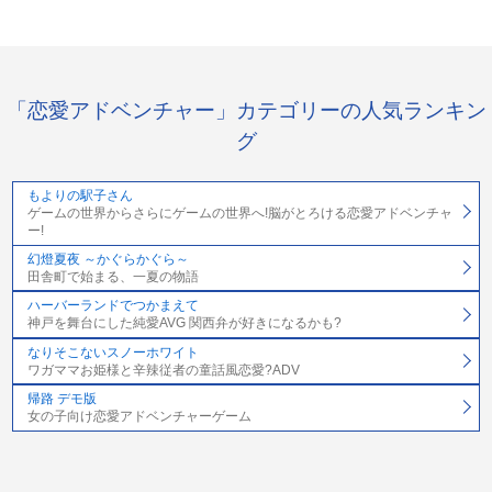
「恋愛アドベンチャー」カテゴリーの人気ランキン
グ
もよりの駅子さん
ゲームの世界からさらにゲームの世界へ!脳がとろける恋愛アドベンチャ
ー!
幻燈夏夜 ～かぐらかぐら～
田舎町で始まる、一夏の物語
ハーバーランドでつかまえて
神戸を舞台にした純愛AVG 関西弁が好きになるかも?
なりそこないスノーホワイト
ワガママお姫様と辛辣従者の童話風恋愛?ADV
帰路 デモ版
女の子向け恋愛アドベンチャーゲーム