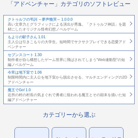
「アドベンチャー」カテゴリのソフトレビュー
クトゥルフの弔詞 ～夢声慟哭～ 1.0.0.0
高い文章力とグラフィックによる演出が秀逸。「クトゥルフ神話」を題
材にしたオリジナル怪奇幻想ノベルゲーム
もよりの駅子さん 1.01
主人公は引きこもりの大学生。短時間でサクサクプレイできる恋愛アド
ベンチャー
セブンスコート 1.30
制作者が自ら構想したゲーム世界に飛ばされてしまう“Web連動型”の短
編ノベルゲーム
今宵は地下室で 1.06
制限時間内に主人公を地下室から脱出させる、マルチエンディングの2D
アドベンチャー
魔王でGo! 1.0
近所の村の村長の気まぐれで勇者に狙われる魔王とその顛末を描いた短
編アドベンチャー
カテゴリーから選ぶ