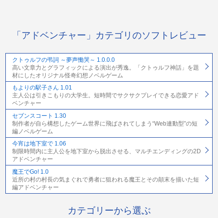
「アドベンチャー」カテゴリのソフトレビュー
クトゥルフの弔詞 ～夢声慟哭～ 1.0.0.0
高い文章力とグラフィックによる演出が秀逸。「クトゥルフ神話」を題
材にしたオリジナル怪奇幻想ノベルゲーム
もよりの駅子さん 1.01
主人公は引きこもりの大学生。短時間でサクサクプレイできる恋愛アド
ベンチャー
セブンスコート 1.30
制作者が自ら構想したゲーム世界に飛ばされてしまう“Web連動型”の短
編ノベルゲーム
今宵は地下室で 1.06
制限時間内に主人公を地下室から脱出させる、マルチエンディングの2D
アドベンチャー
魔王でGo! 1.0
近所の村の村長の気まぐれで勇者に狙われる魔王とその顛末を描いた短
編アドベンチャー
カテゴリーから選ぶ