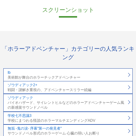
スクリーンショット
「ホラーアドベンチャー」カテゴリーの人気ランキ
ング
Ib
美術館が舞台のホラーチックアドベンチャー
ゾウディアック2+
戦闘・謎解き重視の、アドベンチャースリラー続編
ゾウディアック
バイオハザード、サイレントヒルなどのホラーアドベンチャーゲーム風
の新感覚サウンドノベル
学校七不思議3
学校にまつわる怪談のホラーマルチエンディングADV
無垢 -鬼の涙- 序幕"第一の発見者"
サウンドノベル形式のホラーゲーム 心臓の弱い人お断り