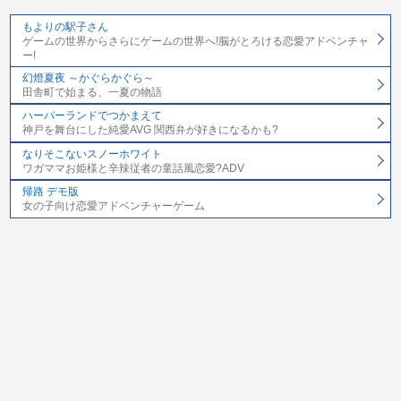
もよりの駅子さん
ゲームの世界からさらにゲームの世界へ!脳がとろける恋愛アドベンチャ
ー!
幻燈夏夜 ～かぐらかぐら～
田舎町で始まる、一夏の物語
ハーバーランドでつかまえて
神戸を舞台にした純愛AVG 関西弁が好きになるかも?
なりそこないスノーホワイト
ワガママお姫様と辛辣従者の童話風恋愛?ADV
帰路 デモ版
女の子向け恋愛アドベンチャーゲーム