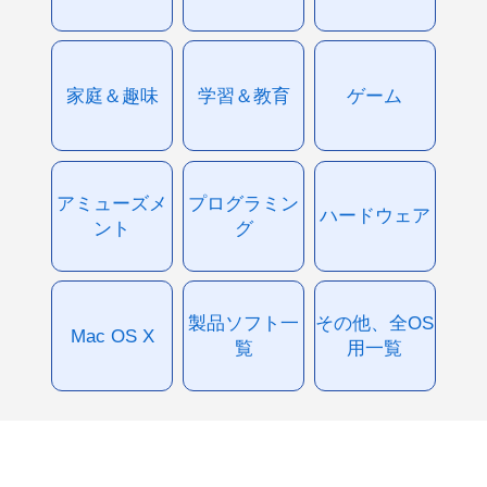
家庭＆趣味
学習＆教育
ゲーム
アミューズメ
プログラミン
ハードウェア
ント
グ
製品ソフト一
その他、全OS
Mac OS X
覧
用一覧