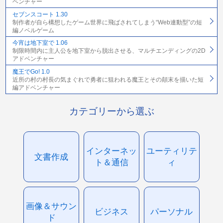
ベンチャー
セブンスコート 1.30
制作者が自ら構想したゲーム世界に飛ばされてしまう“Web連動型”の短
編ノベルゲーム
今宵は地下室で 1.06
制限時間内に主人公を地下室から脱出させる、マルチエンディングの2D
アドベンチャー
魔王でGo! 1.0
近所の村の村長の気まぐれで勇者に狙われる魔王とその顛末を描いた短
編アドベンチャー
カテゴリーから選ぶ
インターネッ
ユーティリテ
文書作成
ト＆通信
ィ
画像＆サウン
ビジネス
パーソナル
ド