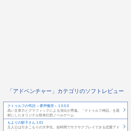
「アドベンチャー」カテゴリのソフトレビュー
クトゥルフの弔詞 ～夢声慟哭～ 1.0.0.0
高い文章力とグラフィックによる演出が秀逸。「クトゥルフ神話」を題
材にしたオリジナル怪奇幻想ノベルゲーム
もよりの駅子さん 1.01
主人公は引きこもりの大学生。短時間でサクサクプレイできる恋愛アド