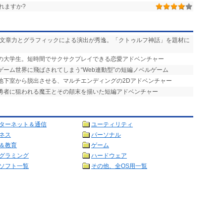
れますか?
い文章力とグラフィックによる演出が秀逸。「クトゥルフ神話」を題材に
りの大学生。短時間でサクサクプレイできる恋愛アドベンチャー
ゲーム世界に飛ばされてしまう“Web連動型”の短編ノベルゲーム
を地下室から脱出させる、マルチエンディングの2Dアドベンチャー
で勇者に狙われる魔王とその顛末を描いた短編アドベンチャー
ターネット＆通信
ユーティリティ
ネス
パーソナル
＆教育
ゲーム
グラミング
ハードウェア
ソフト一覧
その他、全OS用一覧