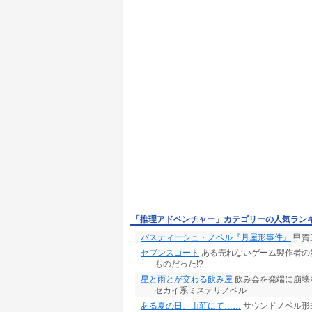
「推理アドベンチャー」カテゴリーの人気ラン
パスティーシュ・ノベル『月屋形事件』
甲賀
セブンスコート
ある売れないゲーム製作者の
ものだった!?
星と雨とが交わる飲み屋
飲み会を発端に崩壊
セカイ系ミステリノベル
ある夏の日、山荘にて……
サウンドノベル形