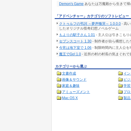
Demon's Game
あなたは万魔殿から生きて帰
「アドベンチャー」カテゴリのソフトレビュー
クトゥルフの弔詞 ～夢声慟哭～ 1.0.0.0
- 高
したオリジナル怪奇幻想ノベルゲーム
もよりの駅子さん 1.01
- 主人公は引きこも
セブンスコート 1.30
- 制作者が自ら構想した
今宵は地下室で 1.06
- 制限時間内に主人公
魔王でGo! 1.0
- 近所の村の村長の気まぐれ
カテゴリーから選ぶ
文書作成
イン
画像＆サウンド
ビジ
家庭＆趣味
学習
アミューズメント
プロ
Mac OS X
製品