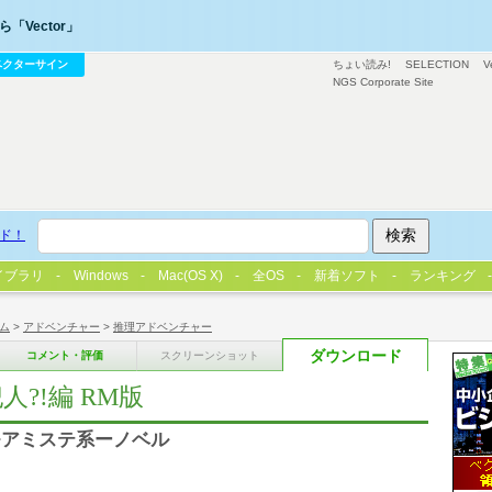
「Vector」
ベクターサイン
ちょい読み!
SELECTION
V
NGS Corporate Site
ド！
イブラリ
Windows
Mac(OS X)
全OS
新着ソフト
ランキング
ム
>
アドベンチャー
>
推理アドベンチャー
ダウンロード
コメント・評価
スクリーンショット
?!編 RM版
モアミステ系ーノベル