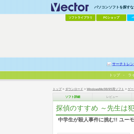
パソコンソフトを探すなら
ソフトライブラリ
PCショップ
サーチトレン
トップ
ラ
トップ
>
ダウンロード
>
WindowsMe/98/95用ソフト
>
ゲー
ソフト詳細
レビュー
探偵のすすめ ～先生は犯人
中学生が殺人事件に挑む!! ユー