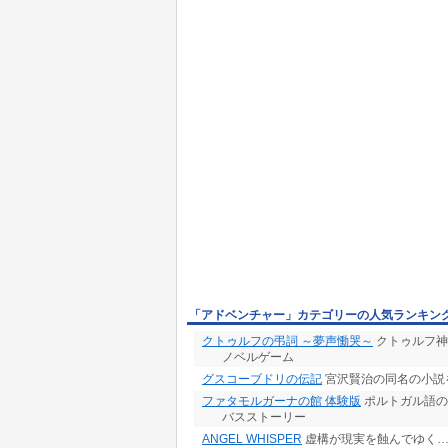
「アドベンチャー」カテゴリーの人気ランキン
クトゥルフの弔詞 ～夢声慟哭～
クトゥルフ神
ノベルゲーム
グスコーブドリの伝記
宮沢賢治の同名の小説
ファタモルガーナの館 体験版
ポルトガル語の
バスストーリー
ANGEL WHISPER
虚構が現実を蝕んでゆく…