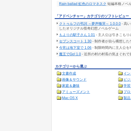
Rain ballad 虹色のロマネスク
短編本格ノベ
「アドベンチャー」カテゴリのソフトレビュー
クトゥルフの弔詞 ～夢声慟哭～ 1.0.0.0
- 高
したオリジナル怪奇幻想ノベルゲーム
もよりの駅子さん 1.01
- 主人公は引きこも
セブンスコート 1.30
- 制作者が自ら構想した
今宵は地下室で 1.06
- 制限時間内に主人公
魔王でGo! 1.0
- 近所の村の村長の気まぐれ
カテゴリーから選ぶ
文書作成
イン
画像＆サウンド
ビジ
家庭＆趣味
学習
アミューズメント
プロ
Mac OS X
製品