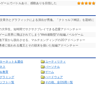
ルゲームでバトルあり、感動ありを目指した
い文章力とグラフィックによる演出が秀逸。「クトゥルフ神話」を題材に
りの大学生。短時間でサクサクプレイできる恋愛アドベンチャー
ゲーム世界に飛ばされてしまう“Web連動型”の短編ノベルゲーム
を地下室から脱出させる、マルチエンディングの2Dアドベンチャー
で勇者に狙われる魔王とその顛末を描いた短編アドベンチャー
ターネット＆通信
ユーティリティ
ネス
パーソナル
＆教育
ゲーム
グラミング
ハードウェア
ソフト一覧
その他、全OS用一覧