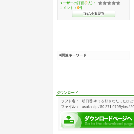
ユーザーの評価(
0
人)：
コメント：
0
件
■関連キーワード
ダウンロード
ソフト名：
明日香-キミを好きなたったひと
ファイル：
asuka.zip / 50,271,979Bytes / 2