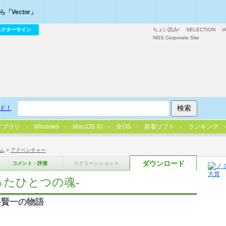
「Vector」
ベクターサイン
ちょい読み!
SELECTION
V
NGS Corporate Site
ド！
イブラリ
Windows
Mac(OS X)
全OS
新着ソフト
ランキング
ム
>
アドベンチャー
ダウンロード
コメント・評価
スクリーンショット
ったひとつの魂-
谷賢一の物語