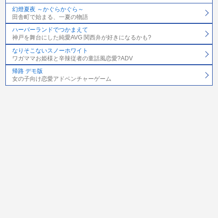
幻燈夏夜 ～かぐらかぐら～
田舎町で始まる、一夏の物語
ハーバーランドでつかまえて
神戸を舞台にした純愛AVG 関西弁が好きになるかも?
なりそこないスノーホワイト
ワガママお姫様と辛辣従者の童話風恋愛?ADV
帰路 デモ版
女の子向け恋愛アドベンチャーゲーム