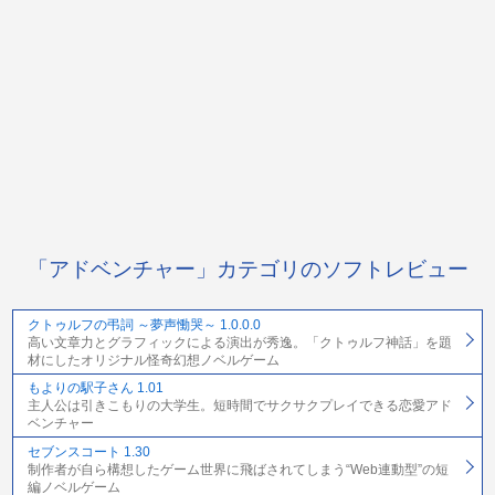
「アドベンチャー」カテゴリのソフトレビュー
クトゥルフの弔詞 ～夢声慟哭～ 1.0.0.0
高い文章力とグラフィックによる演出が秀逸。「クトゥルフ神話」を題
材にしたオリジナル怪奇幻想ノベルゲーム
もよりの駅子さん 1.01
主人公は引きこもりの大学生。短時間でサクサクプレイできる恋愛アド
ベンチャー
セブンスコート 1.30
制作者が自ら構想したゲーム世界に飛ばされてしまう“Web連動型”の短
編ノベルゲーム