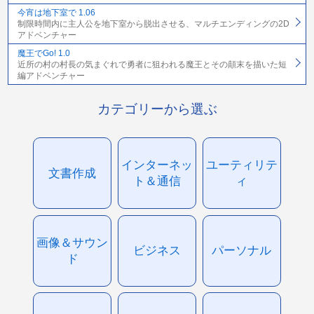
今宵は地下室で 1.06
制限時間内に主人公を地下室から脱出させる、マルチエンディングの2D
アドベンチャー
魔王でGo! 1.0
近所の村の村長の気まぐれで勇者に狙われる魔王とその顛末を描いた短
編アドベンチャー
カテゴリーから選ぶ
インターネッ
ユーティリテ
文書作成
ト＆通信
ィ
画像＆サウン
ビジネス
パーソナル
ド