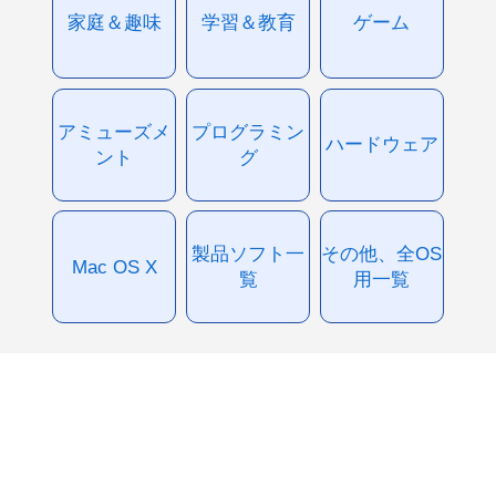
家庭＆趣味
学習＆教育
ゲーム
アミューズメ
プログラミン
ハードウェア
ント
グ
製品ソフト一
その他、全OS
Mac OS X
覧
用一覧