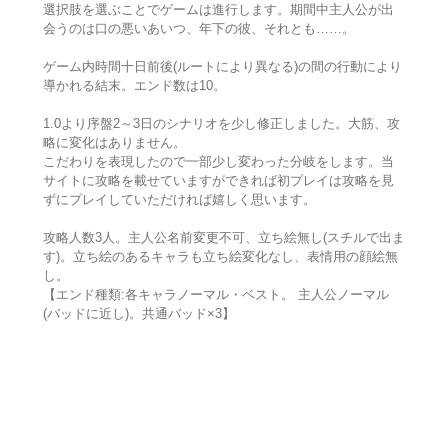
選択肢を選ぶことでゲームは進行します。期間中主人公が出
会うのは口の悪いあいつ、年下の彼、それとも……。
ゲーム内時間十日前後(ルートにより異なる)の間の行動により
導かれる結末。エンド数は10。
1.0より序盤2～3日のシナリオを少し修正しました。大筋、攻
略に変化はありません。
こだわりを表現したので一部少し変わった分岐をします。当
サイトに攻略を載せていますができれば初プレイは攻略を見
ずにプレイしていただければ嬉しく思います。
攻略人数3人。主人公名前変更不可、立ち絵無し(スチルで出ま
す)。立ち絵のあるキャラも立ち絵変化なし、表情用の顔絵無
し。
【エンド種類:各キャラノーマル・ベスト。 主人公ノーマル
(バッドに近し)。共通バッド×3】