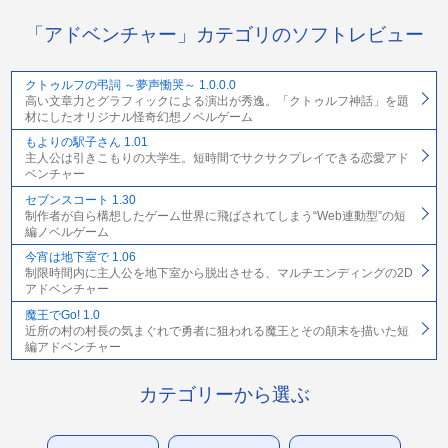
「アドベンチャー」カテゴリのソフトレビュー
クトゥルフの弔詞 ～夢声慟哭～ 1.0.0.0
高い文章力とグラフィックによる演出が秀逸。「クトゥルフ神話」を題
材にしたオリジナル怪奇幻想ノベルゲーム
もよりの駅子さん 1.01
主人公は引きこもりの大学生。短時間でサクサクプレイできる恋愛アド
ベンチャー
セブンスコート 1.30
制作者が自ら構想したゲーム世界に飛ばされてしまう“Web連動型”の短
編ノベルゲーム
今宵は地下室で 1.06
制限時間内に主人公を地下室から脱出させる、マルチエンディングの2D
アドベンチャー
魔王でGo! 1.0
近所の村の村長の気まぐれで勇者に狙われる魔王とその顛末を描いた短
編アドベンチャー
カテゴリーから選ぶ