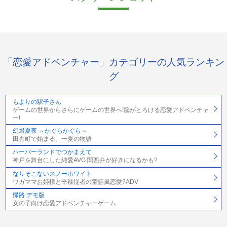
「恋愛アドベンチャー」カテゴリーの人気ランキン
グ
もよりの駅子さん
ゲームの世界からさらにゲームの世界へ!脳がとろける恋愛アドベンチャ
ー!
幻燈夏夜 ～かぐらかぐら～
田舎町で始まる、一夏の物語
ハーバーランドでつかまえて
神戸を舞台にした純愛AVG 関西弁が好きになるかも?
なりそこないスノーホワイト
ワガママお姫様と辛辣従者の童話風恋愛?ADV
帰路 デモ版
女の子向け恋愛アドベンチャーゲーム