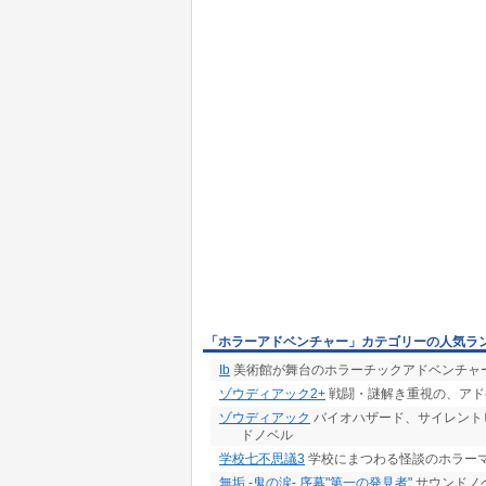
「ホラーアドベンチャー」カテゴリーの人気ラ
Ib
美術館が舞台のホラーチックアドベンチャ
ゾウディアック2+
戦闘・謎解き重視の、アド
ゾウディアック
バイオハザード、サイレント
ドノベル
学校七不思議3
学校にまつわる怪談のホラーマ
無垢 -鬼の涙- 序幕"第一の発見者"
サウンドノ