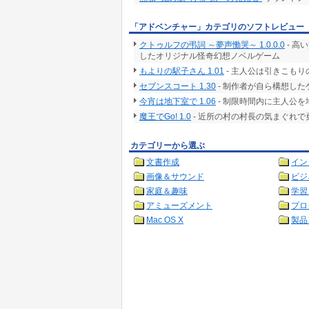
「アドベンチャー」カテゴリのソフトレビュー
クトゥルフの弔詞 ～夢声慟哭～ 1.0.0.0
- 高
したオリジナル怪奇幻想ノベルゲーム
もよりの駅子さん 1.01
- 主人公は引きこも
セブンスコート 1.30
- 制作者が自ら構想した
今宵は地下室で 1.06
- 制限時間内に主人公
魔王でGo! 1.0
- 近所の村の村長の気まぐれ
カテゴリーから選ぶ
文書作成
イン
画像＆サウンド
ビジ
家庭＆趣味
学習
アミューズメント
プロ
Mac OS X
製品