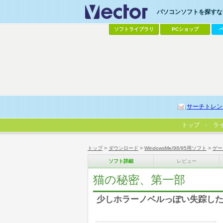
パソコンソフトを探すなら
ソフトライブラリ
PCショップ
サーチトレン
トップ
ラ
トップ
>
ダウンロード
>
WindowsMe/98/95用ソフト
>
ゲー
ソフト詳細
レビュー
猫の秘密、第一部
少しホラーノベルっぽい失踪し