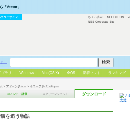
「Vector」
ベクターサイン
ちょい読み!
SELECTION
V
NGS Corporate Site
ド！
イブラリ
Windows
Mac(OS X)
全OS
新着ソフト
ランキング
ム
>
アドベンチャー
>
ホラーアドベンチャー
ダウンロード
コメント・評価
スクリーンショット
た猫を追う物語