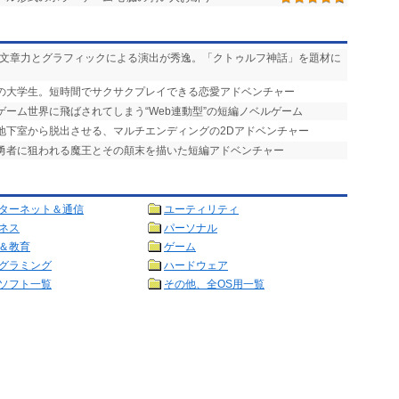
い文章力とグラフィックによる演出が秀逸。「クトゥルフ神話」を題材に
りの大学生。短時間でサクサクプレイできる恋愛アドベンチャー
ゲーム世界に飛ばされてしまう“Web連動型”の短編ノベルゲーム
を地下室から脱出させる、マルチエンディングの2Dアドベンチャー
で勇者に狙われる魔王とその顛末を描いた短編アドベンチャー
ターネット＆通信
ユーティリティ
ネス
パーソナル
＆教育
ゲーム
グラミング
ハードウェア
ソフト一覧
その他、全OS用一覧