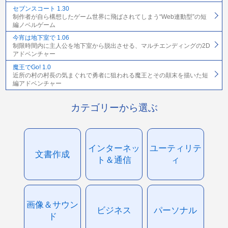
セブンスコート 1.30
制作者が自ら構想したゲーム世界に飛ばされてしまう“Web連動型”の短
編ノベルゲーム
今宵は地下室で 1.06
制限時間内に主人公を地下室から脱出させる、マルチエンディングの2D
アドベンチャー
魔王でGo! 1.0
近所の村の村長の気まぐれで勇者に狙われる魔王とその顛末を描いた短
編アドベンチャー
カテゴリーから選ぶ
インターネッ
ユーティリテ
文書作成
ト＆通信
ィ
画像＆サウン
ビジネス
パーソナル
ド