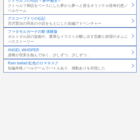
クトゥルフの弔詞 ～夢声慟哭～
クトゥルフ神話をベースにした夢から夢へと渡るオリジナル怪奇幻想ノ
ベルゲーム
グスコーブドリの伝記
宮沢賢治の同名の小説をもとにした短編アドベンチャー
ファタモルガーナの館 体験版
ポルトガル語の楽曲や、重厚なイラストが醸し出す悲劇と絶望のオムニ
バスストーリー
ANGEL WHISPER
虚構が現実を蝕んでゆく…少しずつ、少しずつ…
Rain ballad 虹色のロマネスク
短編本格ノベルゲームでバトルあり、感動ありを目指した