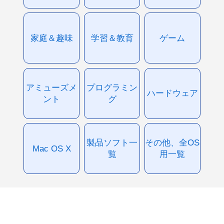
家庭＆趣味
学習＆教育
ゲーム
アミューズメ
プログラミン
ハードウェア
ント
グ
製品ソフト一
その他、全OS
Mac OS X
覧
用一覧