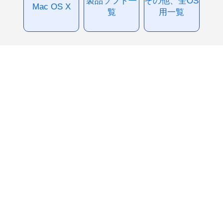
製品ソフト一
その他、全OS
Mac OS X
覧
用一覧