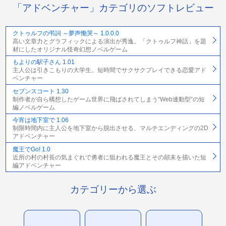
「アドベンチャー」カテゴリのソフトレビュー
クトゥルフの弔詞 ～夢声慟哭～ 1.0.0.0
高い文章力とグラフィックによる演出が秀逸。「クトゥルフ神話」を題
材にしたオリジナル怪奇幻想ノベルゲーム
もよりの駅子さん 1.01
主人公は引きこもりの大学生。短時間でサクサクプレイできる恋愛アド
ベンチャー
セブンスコート 1.30
制作者が自ら構想したゲーム世界に飛ばされてしまう“Web連動型”の短
編ノベルゲーム
今宵は地下室で 1.06
制限時間内に主人公を地下室から脱出させる、マルチエンディングの2D
アドベンチャー
魔王でGo! 1.0
近所の村の村長の気まぐれで勇者に狙われる魔王とその顛末を描いた短
編アドベンチャー
カテゴリーから選ぶ