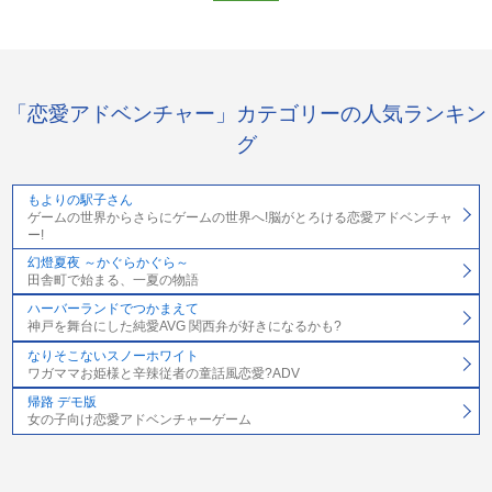
「恋愛アドベンチャー」カテゴリーの人気ランキン
グ
もよりの駅子さん
ゲームの世界からさらにゲームの世界へ!脳がとろける恋愛アドベンチャ
ー!
幻燈夏夜 ～かぐらかぐら～
田舎町で始まる、一夏の物語
ハーバーランドでつかまえて
神戸を舞台にした純愛AVG 関西弁が好きになるかも?
なりそこないスノーホワイト
ワガママお姫様と辛辣従者の童話風恋愛?ADV
帰路 デモ版
女の子向け恋愛アドベンチャーゲーム