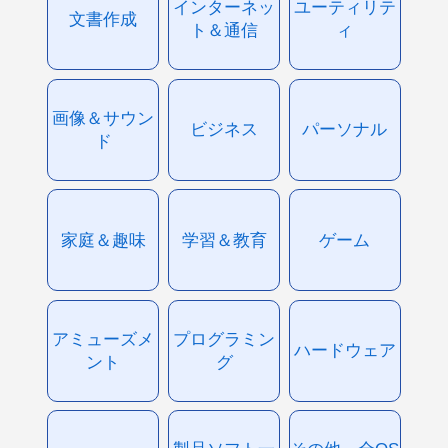
インターネッ
ユーティリテ
文書作成
ト＆通信
ィ
画像＆サウン
ビジネス
パーソナル
ド
家庭＆趣味
学習＆教育
ゲーム
アミューズメ
プログラミン
ハードウェア
ント
グ