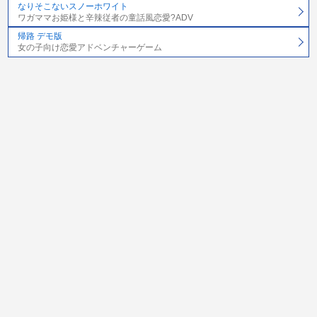
なりそこないスノーホワイト
ワガママお姫様と辛辣従者の童話風恋愛?ADV
帰路 デモ版
女の子向け恋愛アドベンチャーゲーム