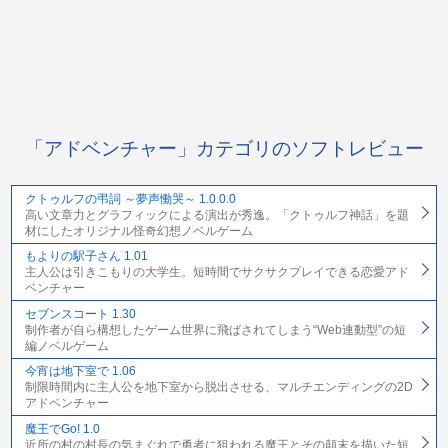
「アドベンチャー」カテゴリのソフトレビュー
クトゥルフの弔詞 ～夢声慟哭～ 1.0.0.0
高い文章力とグラフィックによる演出が秀逸。「クトゥルフ神話」を題
材にしたオリジナル怪奇幻想ノベルゲーム
もよりの駅子さん 1.01
主人公は引きこもりの大学生。短時間でサクサクプレイできる恋愛アド
ベンチャー
セブンスコート 1.30
制作者が自ら構想したゲーム世界に飛ばされてしまう“Web連動型”の短
編ノベルゲーム
今宵は地下室で 1.06
制限時間内に主人公を地下室から脱出させる、マルチエンディングの2D
アドベンチャー
魔王でGo! 1.0
近所の村の村長の気まぐれで勇者に狙われる魔王とその顛末を描いた短