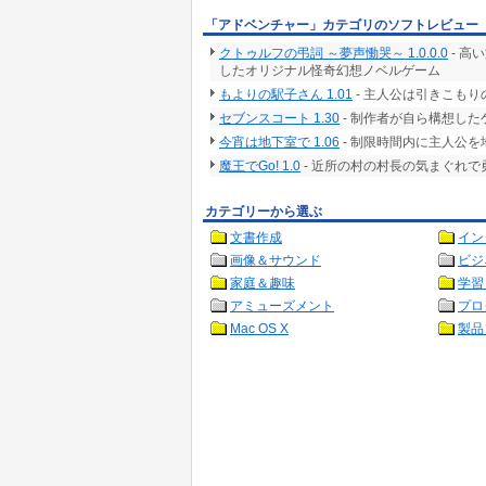
「アドベンチャー」カテゴリのソフトレビュー
クトゥルフの弔詞 ～夢声慟哭～ 1.0.0.0
- 高
したオリジナル怪奇幻想ノベルゲーム
もよりの駅子さん 1.01
- 主人公は引きこも
セブンスコート 1.30
- 制作者が自ら構想した
今宵は地下室で 1.06
- 制限時間内に主人公
魔王でGo! 1.0
- 近所の村の村長の気まぐれ
カテゴリーから選ぶ
文書作成
イン
画像＆サウンド
ビジ
家庭＆趣味
学習
アミューズメント
プロ
Mac OS X
製品