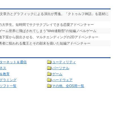
い文章力とグラフィックによる演出が秀逸。「クトゥルフ神話」を題材に
りの大学生。短時間でサクサクプレイできる恋愛アドベンチャー
ゲーム世界に飛ばされてしまう“Web連動型”の短編ノベルゲーム
を地下室から脱出させる、マルチエンディングの2Dアドベンチャー
で勇者に狙われる魔王とその顛末を描いた短編アドベンチャー
ターネット＆通信
ユーティリティ
ネス
パーソナル
＆教育
ゲーム
グラミング
ハードウェア
ソフト一覧
その他、全OS用一覧