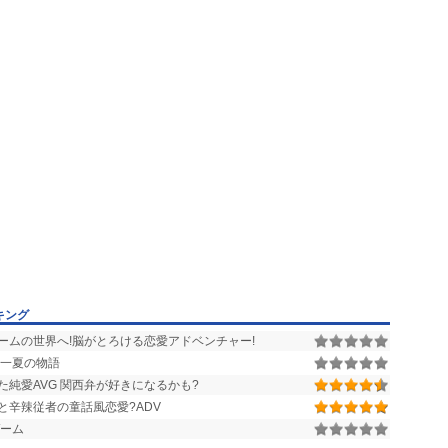
キング
ームの世界へ!脳がとろける恋愛アドベンチャー!
一夏の物語
純愛AVG 関西弁が好きになるかも?
と辛辣従者の童話風恋愛?ADV
ーム