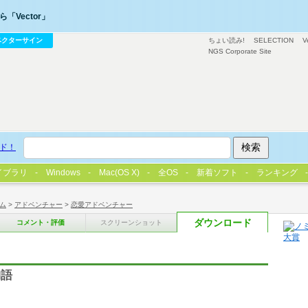
「Vector」
ベクターサイン
ちょい読み!
SELECTION
V
NGS Corporate Site
ド！
イブラリ
Windows
Mac(OS X)
全OS
新着ソフト
ランキング
ム
>
アドベンチャー
>
恋愛アドベンチャー
ダウンロード
コメント・評価
スクリーンショット
物語