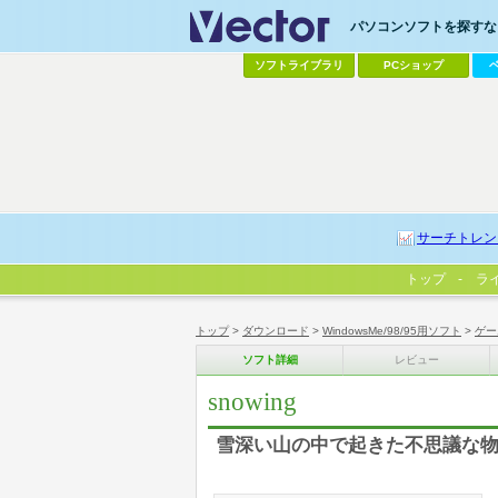
パソコンソフトを探すなら
ソフトライブラリ
PCショップ
サーチトレン
トップ
ラ
トップ
>
ダウンロード
>
WindowsMe/98/95用ソフト
>
ゲー
ソフト詳細
レビュー
snowing
雪深い山の中で起きた不思議な