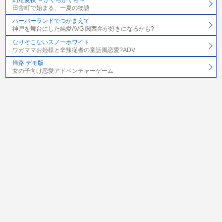
幻燈夏夜 ～かぐらかぐら～
田舎町で始まる、一夏の物語
ハーバーランドでつかまえて
神戸を舞台にした純愛AVG 関西弁が好きになるかも?
なりそこないスノーホワイト
ワガママお姫様と辛辣従者の童話風恋愛?ADV
帰路 デモ版
女の子向け恋愛アドベンチャーゲーム