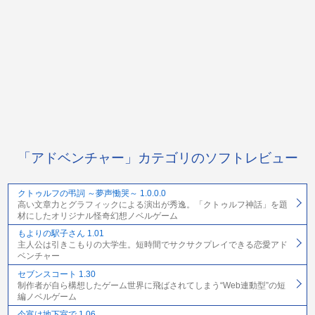
「アドベンチャー」カテゴリのソフトレビュー
クトゥルフの弔詞 ～夢声慟哭～ 1.0.0.0
高い文章力とグラフィックによる演出が秀逸。「クトゥルフ神話」を題
材にしたオリジナル怪奇幻想ノベルゲーム
もよりの駅子さん 1.01
主人公は引きこもりの大学生。短時間でサクサクプレイできる恋愛アド
ベンチャー
セブンスコート 1.30
制作者が自ら構想したゲーム世界に飛ばされてしまう“Web連動型”の短
編ノベルゲーム
今宵は地下室で 1.06