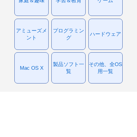
家庭＆趣味
学習＆教育
ゲーム
アミューズメ
プログラミン
ハードウェア
ント
グ
製品ソフト一
その他、全OS
Mac OS X
覧
用一覧