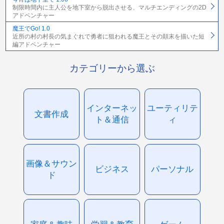
制限時間内に主人公を地下室から脱出させる、マルチエンディングの2D
アドベンチャー
魔王でGo! 1.0
近所の村の村長の気まぐれで勇者に狙われる魔王とその顛末を描いた短
編アドベンチャー
カテゴリーから選ぶ
インターネッ
ユーティリテ
文書作成
ト＆通信
ィ
画像＆サウン
ビジネス
パーソナル
ド