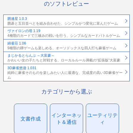
のソフトレビュー
囲連星 1.0.3
囲碁と五目並べとを組み合わせた、シンプルかつ変化に富んだゲーム
ヴァイロンの塔 1.19
4種類のカードで三竦みの戦いを行う、シンプルなカードバトルゲーム
綿雀荘 1.06
9種類の牌ゲームも楽しめる、オーソドックスな四人打ち麻雀ゲーム
まじかるとらんぷ ～大富豪～
かわいい女の子たちと対戦する、ローカルルール満載の“拡張版”大富豪
3D麻雀悠遊 1.031
純粋に麻雀そのものを楽しみたい人に最適な、完成度の高い3D麻雀ゲー
ム
カテゴリーから選ぶ
インターネッ
ユーティリテ
文書作成
ト＆通信
ィ