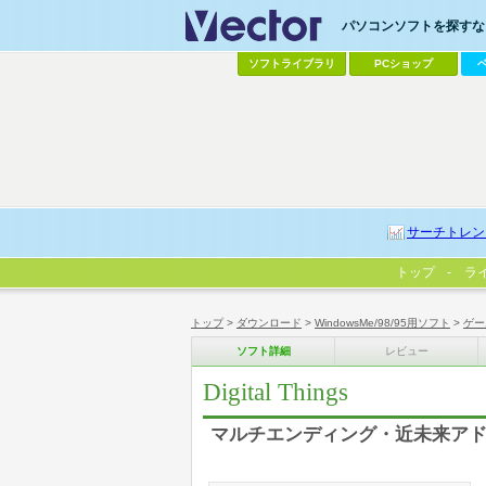
パソコンソフトを探すなら
ソフトライブラリ
PCショップ
サーチトレン
トップ
ラ
トップ
>
ダウンロード
>
WindowsMe/98/95用ソフト
>
ゲー
ソフト詳細
レビュー
Digital Things
マルチエンディング・近未来ア