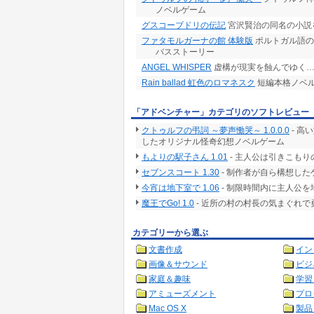
ノベルゲーム
グスコーブドリの伝記
宮沢賢治の同名の小説
ファタモルガーナの館 体験版
ポルトガル語の
バスストーリー
ANGEL WHISPER
虚構が現実を蝕んでゆく…
Rain ballad 虹色のロマネスク
短編本格ノベ
「アドベンチャー」カテゴリのソフトレビュー
クトゥルフの弔詞 ～夢声慟哭～ 1.0.0.0
- 高
したオリジナル怪奇幻想ノベルゲーム
もよりの駅子さん 1.01
- 主人公は引きこも
セブンスコート 1.30
- 制作者が自ら構想した
今宵は地下室で 1.06
- 制限時間内に主人公
魔王でGo! 1.0
- 近所の村の村長の気まぐれ
カテゴリーから選ぶ
文書作成
イン
画像＆サウンド
ビジ
家庭＆趣味
学習
アミューズメント
プロ
Mac OS X
製品