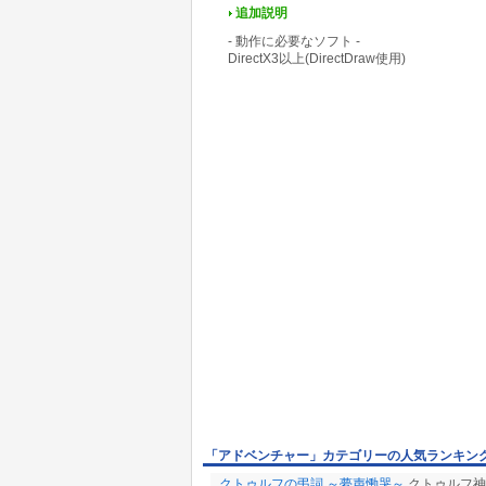
追加説明
- 動作に必要なソフト -
DirectX3以上(DirectDraw使用)
「アドベンチャー」カテゴリーの人気ランキン
クトゥルフの弔詞 ～夢声慟哭～
クトゥルフ神