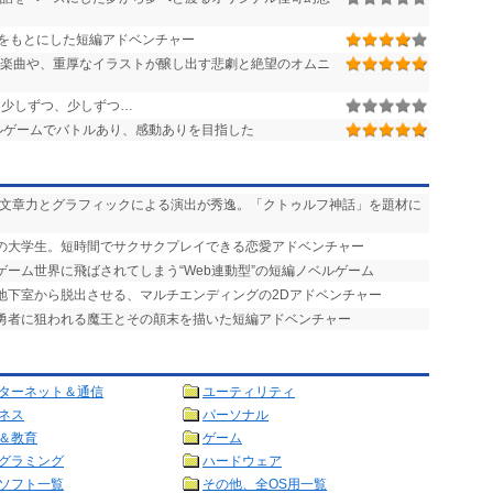
をもとにした短編アドベンチャー
楽曲や、重厚なイラストが醸し出す悲劇と絶望のオムニ
少しずつ、少しずつ…
ルゲームでバトルあり、感動ありを目指した
い文章力とグラフィックによる演出が秀逸。「クトゥルフ神話」を題材に
りの大学生。短時間でサクサクプレイできる恋愛アドベンチャー
ゲーム世界に飛ばされてしまう“Web連動型”の短編ノベルゲーム
を地下室から脱出させる、マルチエンディングの2Dアドベンチャー
で勇者に狙われる魔王とその顛末を描いた短編アドベンチャー
ターネット＆通信
ユーティリティ
ネス
パーソナル
＆教育
ゲーム
グラミング
ハードウェア
ソフト一覧
その他、全OS用一覧