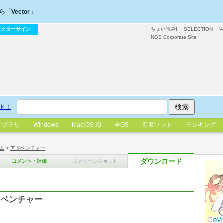
「Vector」
ベクターサイン
ちょい読み!
SELECTION
V
NGS Corporate Site
ド！
イブラリ
Windows
Mac(OS X)
全OS
新着ソフト
ランキング
ム
>
アドベンチャー
ダウンロード
コメント・評価
スクリーンショット
ドベンチャー