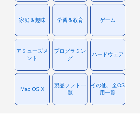
家庭＆趣味
学習＆教育
ゲーム
アミューズメ
プログラミン
ハードウェア
ント
グ
製品ソフト一
その他、全OS
Mac OS X
覧
用一覧