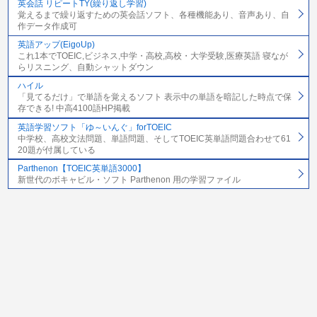
英会話 リピートTY(繰り返し学習)
覚えるまで繰り返すための英会話ソフト、各種機能あり、音声あり、自
作データ作成可
英語アップ(EigoUp)
これ1本でTOEIC,ビジネス,中学・高校,高校・大学受験,医療英語 寝なが
らリスニング、自動シャットダウン
ハイル
「見てるだけ」で単語を覚えるソフト 表示中の単語を暗記した時点で保
存できる! 中高4100語HP掲載
英語学習ソフト「ゆ～いんぐ」forTOEIC
中学校、高校文法問題、単語問題、そしてTOEIC英単語問題合わせて61
20題が付属している
Parthenon【TOEIC英単語3000】
新世代のボキャビル・ソフト Parthenon 用の学習ファイル