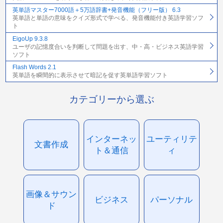
英単語マスター7000語＋5万語辞書+発音機能（フリー版） 6.3
英単語と単語の意味をクイズ形式で学べる、発音機能付き英語学習ソフ
ト
EigoUp 9.3.8
ユーザの記憶度合いを判断して問題を出す、中・高・ビジネス英語学習
ソフト
Flash Words 2.1
英単語を瞬間的に表示させて暗記を促す英単語学習ソフト
カテゴリーから選ぶ
インターネッ
ユーティリテ
文書作成
ト＆通信
ィ
画像＆サウン
ビジネス
パーソナル
ド