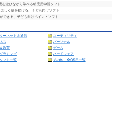
基礎を遊びながら学べる幼児用学習ソフト
で楽しく絵を描ける、子ども向けソフト
遊びができる、子ども向けペイントソフト
ターネット＆通信
ユーティリティ
ネス
パーソナル
＆教育
ゲーム
グラミング
ハードウェア
ソフト一覧
その他、全OS用一覧