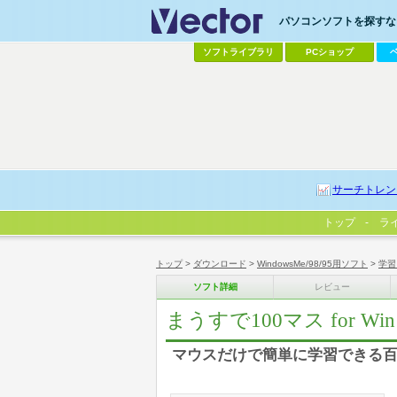
パソコンソフトを探すなら
ソフトライブラリ
PCショップ
サーチトレン
トップ
ラ
トップ
>
ダウンロード
>
WindowsMe/98/95用ソフト
>
学習
ソフト詳細
レビュー
まうすで100マス for Win
マウスだけで簡単に学習できる