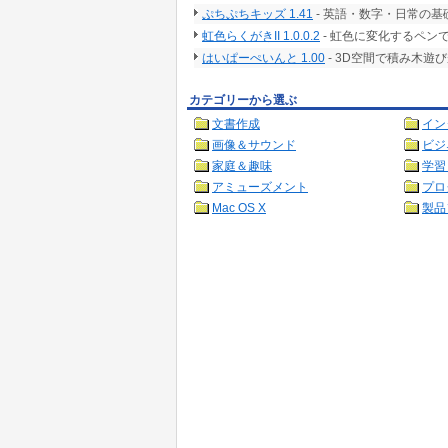
ぷちぷちキッズ 1.41
- 英語・数字・日常の
虹色らくがきII 1.0.0.2
- 虹色に変化するペン
はいぱーぺいんと 1.00
- 3D空間で積み木
カテゴリーから選ぶ
文書作成
イン
画像＆サウンド
ビジ
家庭＆趣味
学習
アミューズメント
プロ
Mac OS X
製品