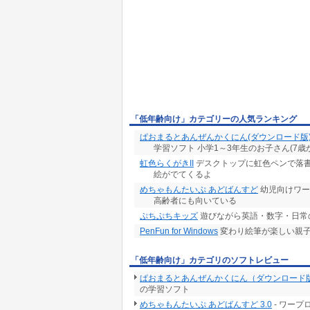
「低年齢向け」カテゴリーの人気ランキング
ぱおまるとあんぜんかくにん(ダウンロード版
学習ソフト 小学1～3年生のお子さん(7歳
虹色らくがきII
デスクトップに虹色ペンで落書
絵がでてくるよ
めちゃもんたいぷ あどばんすど
幼児向けワー
高齢者にも向いている
ぷちぷちキッズ
遊びながら英語・数字・日常
PenFun for Windows
変わり絵筆が楽しい親
「低年齢向け」カテゴリのソフトレビュー
ぱおまるとあんぜんかくにん（ダウンロード版）
の学習ソフト
めちゃもんたいぷ あどばんすど 3.0
- ワー