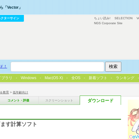
「Vector」
ベクターサイン
ちょい読み!
SELECTION
V
NGS Corporate Site
ド！
イブラリ
Windows
Mac(OS X)
全OS
新着ソフト
ランキング
＆教育
>
低年齢向け
ダウンロード
コメント・評価
スクリーンショット
百ます計算ソフト