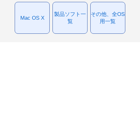
製品ソフト一
その他、全OS
Mac OS X
覧
用一覧