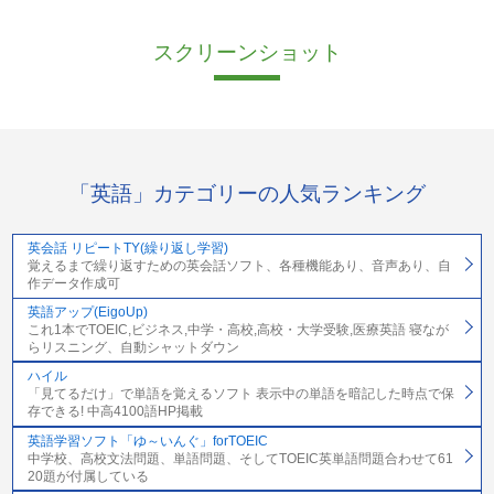
スクリーンショット
「英語」カテゴリーの人気ランキング
英会話 リピートTY(繰り返し学習)
覚えるまで繰り返すための英会話ソフト、各種機能あり、音声あり、自
作データ作成可
英語アップ(EigoUp)
これ1本でTOEIC,ビジネス,中学・高校,高校・大学受験,医療英語 寝なが
らリスニング、自動シャットダウン
ハイル
「見てるだけ」で単語を覚えるソフト 表示中の単語を暗記した時点で保
存できる! 中高4100語HP掲載
英語学習ソフト「ゆ～いんぐ」forTOEIC
中学校、高校文法問題、単語問題、そしてTOEIC英単語問題合わせて61
20題が付属している