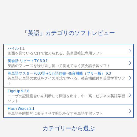
「英語」カテゴリのソフトレビュー
ハイル 1.1
画面を見ているだけで覚えられる、英単語暗記専用ソフト
英会話 リピートTY 6.0.f
英語のフレーズを繰り返し聴いて覚えてゆく英会話学習ソフト
英単語マスター7000語＋5万語辞書+発音機能（フリー版） 6.3
英単語と単語の意味をクイズ形式で学べる、発音機能付き英語学習ソフ
ト
EigoUp 9.3.8
ユーザの記憶度合いを判断して問題を出す、中・高・ビジネス英語学習
ソフト
Flash Words 2.1
英単語を瞬間的に表示させて暗記を促す英単語学習ソフト
カテゴリーから選ぶ