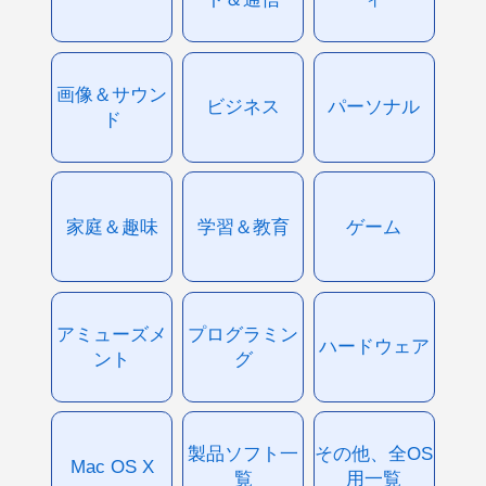
画像＆サウン
ビジネス
パーソナル
ド
家庭＆趣味
学習＆教育
ゲーム
アミューズメ
プログラミン
ハードウェア
ント
グ
製品ソフト一
その他、全OS
Mac OS X
覧
用一覧