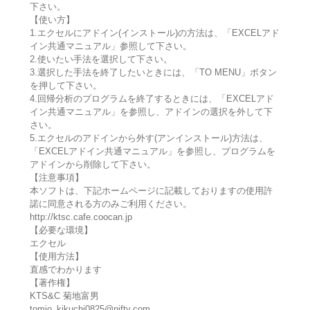
下さい。
【使い方】
1.エクセルにアドイン(インストール)の方法は、「EXCELアド
イン共通マニュアル」参照して下さい。
2.使いたい手法を選択して下さい。
3.選択した手法を終了したいときには、「TO MENU」ボタン
を押して下さい。
4.回帰分析のプログラムを終了するときには、「EXCELアド
イン共通マニュアル」を参照し、アドインの選択を外して下
さい。
5.エクセルのアドインから外す(アンインストール)方法は、
「EXCELアドイン共通マニュアル」を参照し、プログラムを
アドインから削除して下さい。
【注意事項】
本ソフトは、下記ホームページに記載しておりますの使用許
諾に同意される方のみご利用ください。
http://ktsc.cafe.coocan.jp
【必要な環境】
エクセル
【使用方法】
直感でわかります
【著作権】
KTS&C 菊地富男
tomio_kikuchi0825@nifty.com