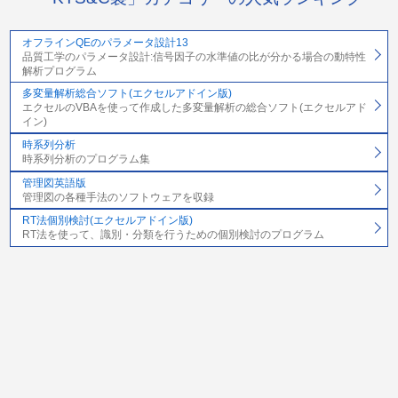
オフラインQEのパラメータ設計13
品質工学のパラメータ設計:信号因子の水準値の比が分かる場合の動特性
解析プログラム
多変量解析総合ソフト(エクセルアドイン版)
エクセルのVBAを使って作成した多変量解析の総合ソフト(エクセルアド
イン)
時系列分析
時系列分析のプログラム集
管理図英語版
管理図の各種手法のソフトウェアを収録
RT法個別検討(エクセルアドイン版)
RT法を使って、識別・分類を行うための個別検討のプログラム