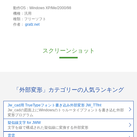
動作OS：Windows XP/Me/2000/98
機種：汎用
種類：フリーソフト
作者：
grafz.net
スクリーンショット
「外部変形」カテゴリーの人気ランキング
Jw_cad用 TrueTypeフォント書き込み外部変形 JW_TTfnt
Jw_cadの図面上にWindowsのトゥルータイプフォントを書き込む外部
変形プログラム
疑似線文字 for JWW
文字を線で構成された疑似線に変換する外部変形
雲雲