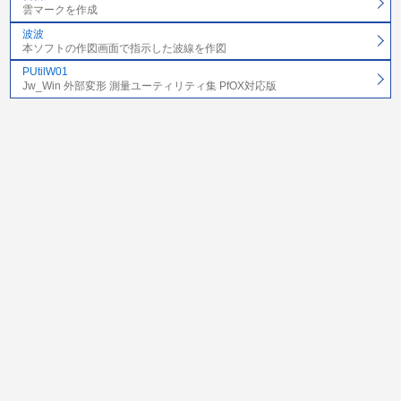
雲マークを作成
波波
本ソフトの作図画面で指示した波線を作図
PUtilW01
Jw_Win 外部変形 測量ユーティリティ集 PfOX対応版