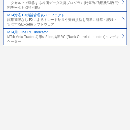
エクセル上で動作する株価データ取得プログラム(時系列/信用残/財務/分
割データも取得可能)
MT4対応 FX損益管理表パーフェクト
試用期限なし FXによるトレード結果や売買損益を簡単に計算・記録・
管理するExcel用ソフトウェア
MT4用 3line RCI indicator
MT4(Meta Trader 4)用の3line描画RCI(Rank Correlation Index)インディ
ケーター