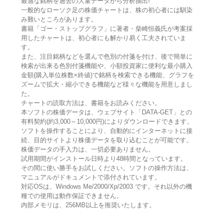
最適な銘柄を過去の大量データから分析抽出!
一般的なローソク足の株価チャートは、株の初心者には馴染
み難いところがあります。
書籍「ゴー・ストップグラフ」に著者・柴崎恒義氏が考案採
用したチャートは、初心者にも解かり易く工夫されていま
す。
また、注目銘柄などを選んで色別の付箋を付け、後で簡単に
検索が出来る色別付箋機能や、小額投資家に便利な最小購入
金額(購入単位株数×終値)で銘柄を検索できる機能、グラフを
ズームで拡大・縮小できる機能など様々な機能を用意しまし
た。
チャートの読取方法は、書籍をお読みください。
本ソフトの株価データは、ウェブサイト「DATA-GET」との
有料契約(約3,000～10,000円)によりダウンロードできます。
ソフトを操作することにより、自動的にインターネットに接
続、目的サイトより株価データを取り込むことが可能です。
株価データの手入力は、一切必要ありません。
試用期間がインストール日時より48時間となっています。
その間に使い勝手をお試しください。ソフトの操作方法は、
マニュアルがドキュメントで添付されています。
対応OSは、Windows Me/2000/Xp/2003 です。それ以外の機
種での使用は動作保証できません。
内部メモリは、256MB以上を推奨いたします。