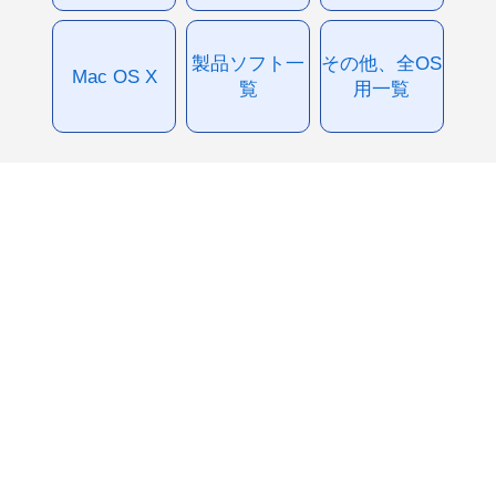
製品ソフト一
その他、全OS
Mac OS X
覧
用一覧