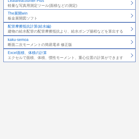
Leafareacounter Plus
軽量な写真用測定ツール(面積などの測定)
The展開win
板金展開図ソフト
配管摩擦抵抗計算(給水編)
建物の給水配管の配管摩擦抵抗より、給水ポンプ揚程などを算出する
kaku-semoa
断面二次モーメントの簡易電卓 修正版
Excel面積、体積の計算
エクセルで面積、体積、慣性モーメント、重心位置の計算ができます