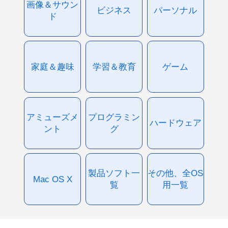
画像＆サウン
ビジネス
パーソナル
ド
家庭＆趣味
学習＆教育
ゲーム
アミューズメ
プログラミン
ハードウェア
ント
グ
製品ソフト一
その他、全OS
Mac OS X
覧
用一覧