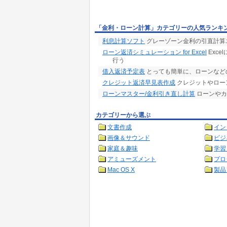
「金利・ローン計算」カテゴリーの人気ランキ
利息計算ソフト
グレーゾーン金利の引直計算
ローン返済シミュレーション for Excel
Exc
行う
借入返済予定表
とっても簡単に、ローンなど
クレジット返済早見表作成
クレジットやロー
ローンマスター/金利引き直し計算
ローンやカ
カテゴリーから選ぶ
文書作成
イン
画像＆サウンド
ビジ
家庭＆趣味
学習
アミューズメント
プロ
Mac OS X
製品