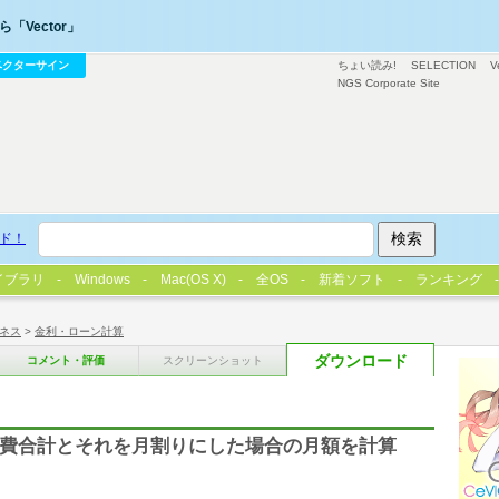
「Vector」
ベクターサイン
ちょい読み!
SELECTION
V
NGS Corporate Site
ド！
イブラリ
Windows
Mac(OS X)
全OS
新着ソフト
ランキング
ネス
>
金利・ローン計算
ダウンロード
コメント・評価
スクリーンショット
 経費合計とそれを月割りにした場合の月額を計算