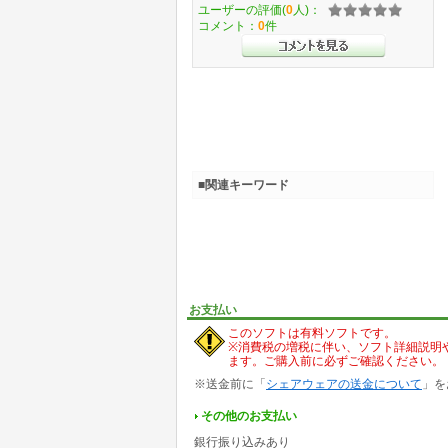
ユーザーの評価(
0
人)：
コメント：
0
件
■関連キーワード
お支払い
このソフトは有料ソフトです。
※消費税の増税に伴い、ソフト詳細説明
ます。ご購入前に必ずご確認ください。
※送金前に「
シェアウェアの送金について
」を
その他のお支払い
銀行振り込みあり