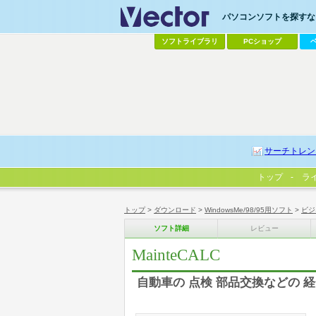
パソコンソフトを探すなら
ソフトライブラリ
PCショップ
サーチトレン
トップ
ラ
トップ
>
ダウンロード
>
WindowsMe/98/95用ソフト
>
ビジ
ソフト詳細
レビュー
MainteCALC
自動車の 点検 部品交換などの