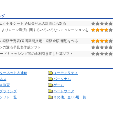
ング
エクセルシート 過払金利息の計算にも対応
elによりローン返済に関するいろいろなシミュレーションを
の返済予定表(返済期間指定・返済金額指定)を作る
ンの返済早見表作成ソフト
ードキャッシング等の金利引き直し計算ソフト
ターネット＆通信
ユーティリティ
ネス
パーソナル
＆教育
ゲーム
グラミング
ハードウェア
ソフト一覧
その他、全OS用一覧