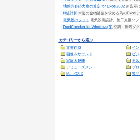
地盤許容応力度の算定 for Excel2002
新告示
N値計算
木造の金物補強を求める為のExcel
電気屋のソフト
電気設備設計、施工支援ソフ
DuctChecker for Windows(R)
空調・換気ダク
カテゴリーから選ぶ
文書作成
イン
画像＆サウンド
ビジ
家庭＆趣味
学習
アミューズメント
プロ
Mac OS X
製品