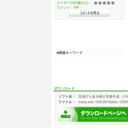
ユーザーの評価(
0
人)：
コメント：
0
件
■関連キーワード
ダウンロード
ソフト名：
現場打ち集水桝計算書作成
0.5
ファイル：
masu.exe / 428,887Bytes / 2000