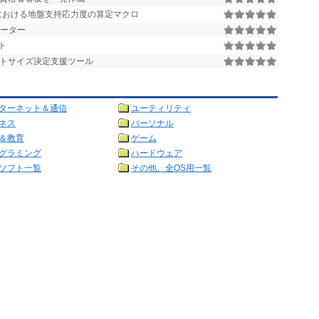
における地盤支持応力度の算定マクロ
データー
ト
トサイズ決定支援ツール
ターネット＆通信
ユーティリティ
ネス
パーソナル
＆教育
ゲーム
グラミング
ハードウェア
ソフト一覧
その他、全OS用一覧