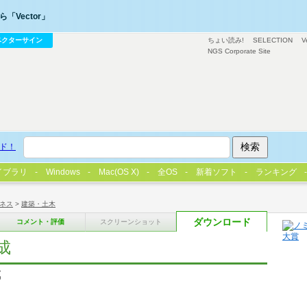
「Vector」
ベクターサイン
ちょい読み!
SELECTION
V
NGS Corporate Site
ド！
イブラリ
Windows
Mac(OS X)
全OS
新着ソフト
ランキング
ネス
>
建築・土木
ダウンロード
コメント・評価
スクリーンショット
成
成