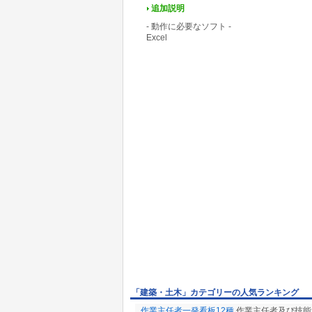
追加説明
- 動作に必要なソフト -
Excel
「建築・土木」カテゴリーの人気ランキング
作業主任者一発看板12種
作業主任者及び技能