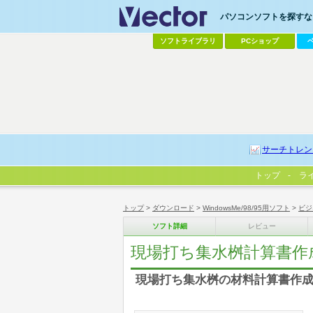
パソコンソフトを探すなら
ソフトライブラリ
PCショップ
サーチトレン
トップ
ラ
トップ
>
ダウンロード
>
WindowsMe/98/95用ソフト
>
ビジ
ソフト詳細
レビュー
現場打ち集水桝計算書作
現場打ち集水桝の材料計算書作