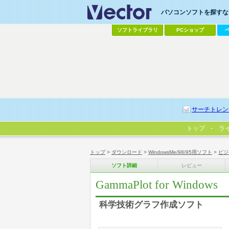
パソコンソフトを探すなら
ソフトライブラリ
PCショップ
サーチトレン
トップ
ラ
トップ
>
ダウンロード
>
WindowsMe/98/95用ソフト
>
ビジ
ソフト詳細
レビュー
GammaPlot for Windows
科学技術グラフ作成ソフト