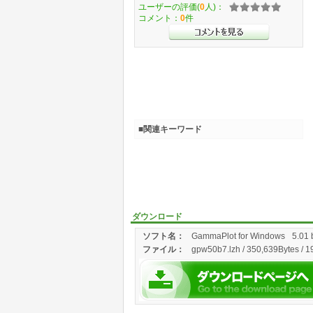
ユーザーの評価(
0
人)：
コメント：
0
件
■関連キーワード
ダウンロード
ソフト名：
GammaPlot for Windows
5.01 
ファイル：
gpw50b7.lzh / 350,639Bytes / 1