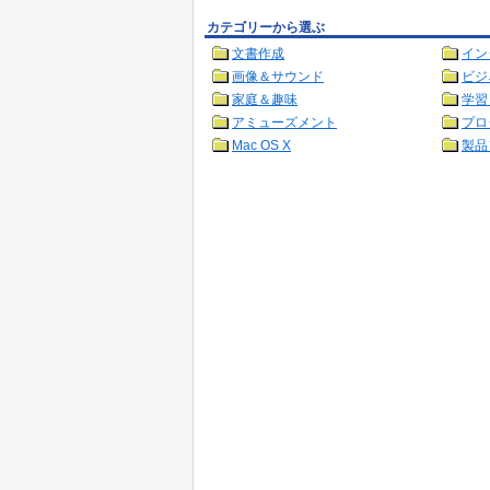
カテゴリーから選ぶ
文書作成
イン
画像＆サウンド
ビジ
家庭＆趣味
学習
アミューズメント
プロ
Mac OS X
製品