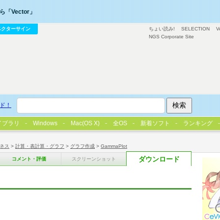
「Vector」
ベクターサイン
ちょい読み!
SELECTION
V
NGS Corporate Site
ド！
イブラリ
Windows
Mac(OS X)
全OS
新着ソフト
ランキング
ネス
>
計算・表計算・グラフ
>
グラフ作成
>
GammaPlot
ダウンロード
コメント・評価
スクリーンショット