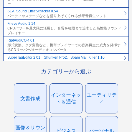
ー
SEA: Sound Effect Attacker 0.54
パーティやステージなどを盛り上げてくれる効果音再生ソフト
Frieve Audio 1.14
CPUパワーを最大限に活用し、音質を極限まで追求した高性能サウンド
プレイヤー
Rip!AudiCO 4.01
形式変換、タグ変換など、携帯プレイヤーでの音楽再生に威力を発揮す
るCDリッパー/オーディオコンバータ
SuperTagEditor 2.01、Shuriken Pro2、Spam Mail Killer 1.10
カテゴリーから選ぶ
インターネッ
ユーティリテ
文書作成
ト＆通信
ィ
画像＆サウン
ビジネス
パーソナル