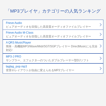
「MP3プレイヤ」カテゴリーの人気ランキング
Frieve Audio
ピュアオーディオを目指した高音質オーディオファイルプレイヤー
Frieve Audio M-Class
ピュアオーディオを目指した高音質オーディオファイルプレイヤー
A QRS MusicPlayer
簡単・高機能MP3/Wave/Midi/SGT/SGPプレイヤー DirectMusicにも完全
対応!
MP3-J PRO
サンプラー、エフェクタ―のついたダブルプレーヤー型DJソフト
tagtag_pop mp3
背景やレイアウトが自由に変えられるMP3プレイヤー