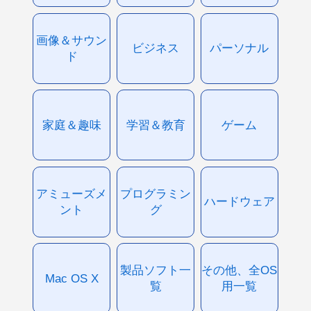
画像＆サウン
ビジネス
パーソナル
ド
家庭＆趣味
学習＆教育
ゲーム
アミューズメ
プログラミン
ハードウェア
ント
グ
製品ソフト一
その他、全OS
Mac OS X
覧
用一覧