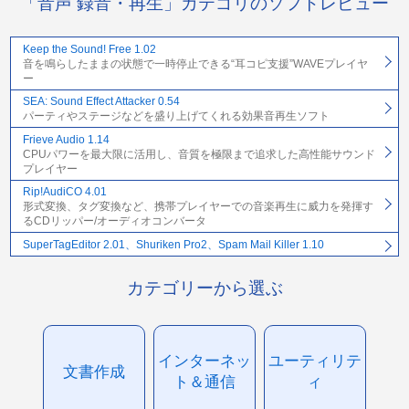
「音声 録音・再生」カテゴリのソフトレビュー
Keep the Sound! Free 1.02
音を鳴らしたままの状態で一時停止できる“耳コピ支援”WAVEプレイヤ
ー
SEA: Sound Effect Attacker 0.54
パーティやステージなどを盛り上げてくれる効果音再生ソフト
Frieve Audio 1.14
CPUパワーを最大限に活用し、音質を極限まで追求した高性能サウンド
プレイヤー
Rip!AudiCO 4.01
形式変換、タグ変換など、携帯プレイヤーでの音楽再生に威力を発揮す
るCDリッパー/オーディオコンバータ
SuperTagEditor 2.01、Shuriken Pro2、Spam Mail Killer 1.10
カテゴリーから選ぶ
インターネッ
ユーティリテ
文書作成
ト＆通信
ィ