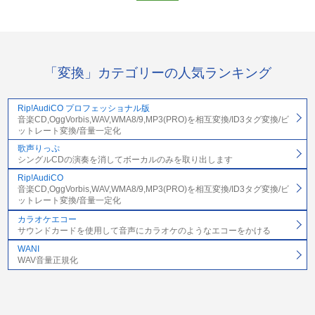
「変換」カテゴリーの人気ランキング
Rip!AudiCO プロフェッショナル版
音楽CD,OggVorbis,WAV,WMA8/9,MP3(PRO)を相互変換/ID3タグ変換/ビ
ットレート変換/音量一定化
歌声りっぷ
シングルCDの演奏を消してボーカルのみを取り出します
Rip!AudiCO
音楽CD,OggVorbis,WAV,WMA8/9,MP3(PRO)を相互変換/ID3タグ変換/ビ
ットレート変換/音量一定化
カラオケエコー
サウンドカードを使用して音声にカラオケのようなエコーをかける
WANI
WAV音量正規化